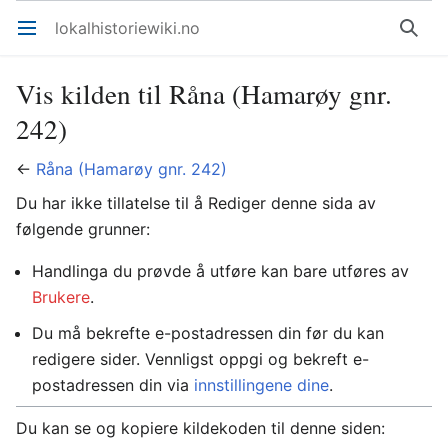
lokalhistoriewiki.no
Åpne hovedmenyen
Søk
Vis kilden til Råna (Hamarøy gnr.
242)
←
Råna (Hamarøy gnr. 242)
Du har ikke tillatelse til å Rediger denne sida av
følgende grunner:
Handlinga du prøvde å utføre kan bare utføres av
Brukere
.
Du må bekrefte e-postadressen din før du kan
redigere sider. Vennligst oppgi og bekreft e-
postadressen din via
innstillingene dine
.
Du kan se og kopiere kildekoden til denne siden: