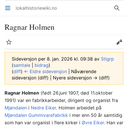
lokalhistoriewiki.no
Åpne hovedmenyen
Søk
Ragnar Holmen
Overvåk
Rediger
Sideversjon per 8. jan. 2026 kl. 09:38 av
Stigrp
(
samtale
|
bidrag
)
(
diff
)
← Eldre sideversjon
| Nåværende
sideversjon (diff) | Nyere sideversjon → (diff)
Ragnar Holmen
(født 26.juni 1907, død 11.oktober
1991) var en fabrikkarbeider, dirigent og organist fra
Mjøndalen
i
Nedre Eiker
. Holmen arbeidet på
Mjøndalen Gummivarefabrikk
i mer enn 50 år samtidig
som han var organist i flere kirker i
Øvre Eiker
. Han var