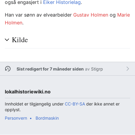
også engasjert i
Eiker Historielag
.
Han var sønn av elvearbeider
Gustav Holmen
og
Marie
Holmen
.
Kilde
Sist redigert for 7 måneder siden
av
Stigrp
lokalhistoriewiki.no
Innholdet er tilgjengelig under
CC-BY-SA
der ikke annet er
opplyst.
Personvern
Bordmaskin