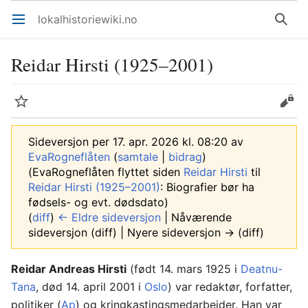
lokalhistoriewiki.no
Åpne hovedmenyen
Søk
Reidar Hirsti (1925–2001)
Overvåk
Rediger
Sideversjon per 17. apr. 2026 kl. 08:20 av
EvaRogneflåten
(
samtale
|
bidrag
)
(EvaRogneflåten flyttet siden
Reidar Hirsti
til
Reidar Hirsti (1925–2001)
: Biografier bør ha
fødsels- og evt. dødsdato)
(
diff
)
← Eldre sideversjon
| Nåværende
sideversjon (diff) | Nyere sideversjon → (diff)
Reidar Andreas Hirsti
(født 14. mars 1925 i
Deatnu-
Tana
, død 14. april 2001 i
Oslo
) var redaktør, forfatter,
politiker (
Ap
) og kringkastingsmedarbeider. Han var