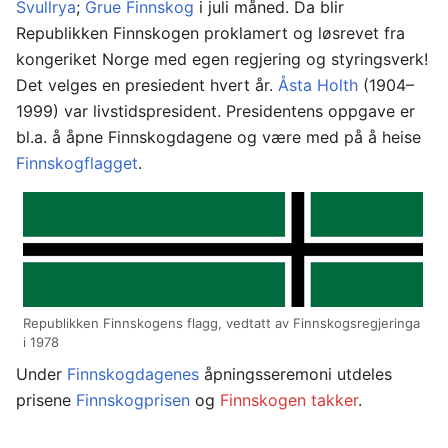
Svullrya
;
Grue Finnskog
i juli måned. Da blir
Republikken Finnskogen proklamert og løsrevet fra
kongeriket Norge med egen regjering og styringsverk!
Det velges en presiedent hvert år.
Åsta Holth
(1904–
1999) var livstidspresident. Presidentens oppgave er
bl.a. å åpne Finnskogdagene og være med på å heise
Finnskogflagget
.
Republikken Finnskogens flagg, vedtatt av Finnskogsregjeringa
i 1978
Under
Finnskogdagenes
åpningsseremoni utdeles
prisene
Finnskogprisen
og
Finnskogen takker
.