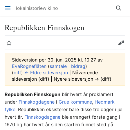
lokalhistoriewiki.no
Åpne hovedmenyen
Søk
Republikken Finnskogen
Overvåk
Rediger
Sideversjon per 30. jun. 2025 kl. 10:27 av
EvaRogneflåten
(
samtale
|
bidrag
)
(
diff
)
← Eldre sideversjon
| Nåværende
sideversjon (diff) | Nyere sideversjon → (diff)
Republikken Finnskogen
blir hvert år proklamert
under
Finnskogdagene
i
Grue kommune
,
Hedmark
fylke
. Republikken eksisterer bare disse tre dager i juli
hvert år.
Finnskogdagene
ble arrangert første gang i
1970 og har hvert år siden starten funnet sted på