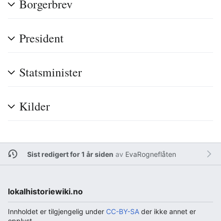
Borgerbrev
President
Statsminister
Kilder
Sist redigert for 1 år siden
av
EvaRogneflåten
lokalhistoriewiki.no
Innholdet er tilgjengelig under
CC-BY-SA
der ikke annet er
opplyst.