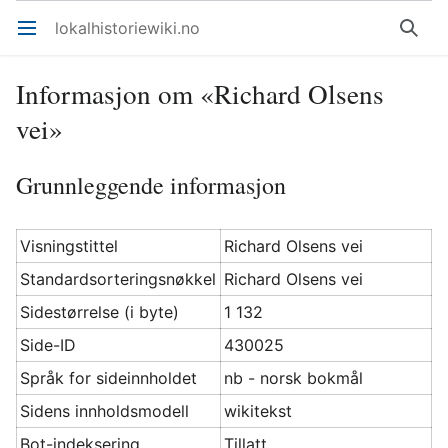
lokalhistoriewiki.no
Åpne hovedmenyen
Søk
Informasjon om «Richard Olsens
vei»
Grunnleggende informasjon
Visningstittel
Richard Olsens vei
Standardsorteringsnøkkel
Richard Olsens vei
Sidestørrelse (i byte)
1 132
Side-ID
430025
Språk for sideinnholdet
nb - norsk bokmål
Sidens innholdsmodell
wikitekst
Bot-indeksering
Tillatt