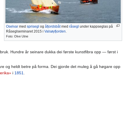
Oselvar
med
sprisegl
og
åfjordsbåt
med
råsegl
under kappseglas på
Råseglseminaret 2015 i
Valsøyfjorden
.
Foto: Olve Utne
 bruk. Hundre år seinare dukka dei første kunstfibra opp — først i
are og heldt betre på forma. Dei gjorde det muleg å gå høgare opp
erika»
i
1851
.