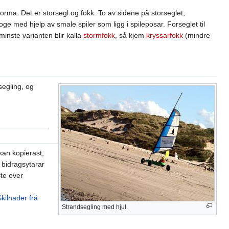
forma. Det er storsegl og fokk. To av sidene på storseglet,
oge med hjelp av smale spiler som ligg i spileposar. Forseglet til
minste varianten blir kalla
stormfokk
, så kjem
kryssarfokk
(mindre
segling, og
an kopierast,
r bidragsytarar
ste over
Skilnader frå
Strandsegling med hjul.