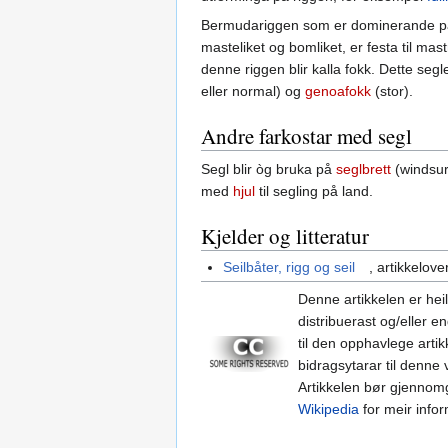
Bermudariggen som er dominerande 
masteliket og bomliket, er festa til mas
denne riggen blir kalla fokk. Dette segl
eller normal) og
genoafokk
(stor).
Andre farkostar med segl
Segl blir òg bruka på
seglbrett
(windsur
med
hjul
til segling på land.
Kjelder og litteratur
Seilbåter, rigg og seil
, artikkelove
Denne artikkelen er heil
distribuerast og/eller en
til den opphavlege artik
bidragsytarar til denne 
Artikkelen bør gjennomgå
Wikipedia
for meir info