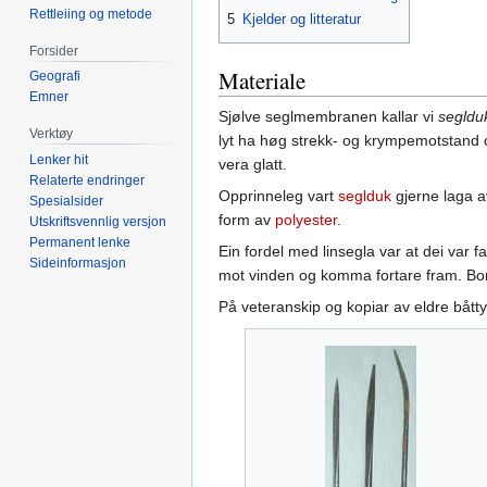
Rettleiing og metode
5
Kjelder og litteratur
Forsider
Materiale
Geografi
Emner
Sjølve seglmembranen kallar vi
segldu
Verktøy
lyt ha høg strekk- og krympemotstand o
Lenker hit
vera glatt.
Relaterte endringer
Opprinneleg vart
seglduk
gjerne laga 
Spesialsider
form av
polyester
.
Utskriftsvennlig versjon
Permanent lenke
Ein fordel med linsegla var at dei var f
Sideinformasjon
mot vinden og komma fortare fram. Bom
På veteranskip og kopiar av eldre båttyp