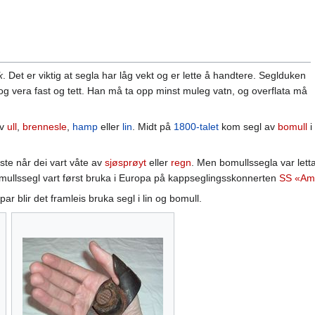
k
. Det er viktig at segla har låg vekt og er lette å handtere. Seglduken
g vera fast og tett. Han må ta opp minst muleg vatn, og overflata må
av
ull
,
brennesle
,
hamp
eller
lin
. Midt på
1800-talet
kom segl av
bomull
i
aste når dei vart våte av
sjøsprøyt
eller
regn
. Men bomullssegla var lett
ullssegl vart først bruka i Europa på kappseglingsskonnerten
SS «Am
ar blir det framleis bruka segl i lin og bomull.