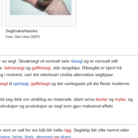
Seglmakarhanske.
Foto: Olve Utne (2007).
 av segl. Skværsegl vil normalt seie
råsegl
og er normalt stilt
ks.
latinarsegl
og
gaffelsegl
, står langskips. Råseglet er kjent frå
 i motvind, vart det etterkvart utvikla alternative segltypar.
rsegl
til
sprisegl
,
gaffelsegl
og det vanlegaste på dei fleste moderne
idd seg dels om utvikling av materiale, blant anna
kevlar
og
mylar
, og
nstruksjon og produksjon av segl som gjev maksimal effekt.
om er valt for ein båt blir kalla
rigg
. Seglskip blir ofte nemnt etter
lriggar
,
brigg
,
bark
,
skonnert
og
slupp
.