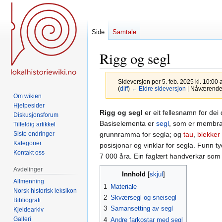
Side
Samtale
Rigg og segl
Sideversjon per 5. feb. 2025 kl. 10:00 
(
diff
)
← Eldre sideversjon
| Nåværende s
Om wikien
Hjelpesider
Hopp
Hopp
Rigg og segl
er eit fellesnamn for dei 
Diskusjonsforum
til
til
Basiselementa er
segl
, som er membra
Tilfeldig artikkel
navigering
søk
grunnramma for segla; og
tau
,
blekker
Siste endringer
Kategorier
posisjonar og vinklar for segla. Funn tyd
Kontakt oss
7 000 åra. Ein faglært handverkar som s
Avdelinger
Innhold
Allmenning
1
Materiale
Norsk historisk leksikon
2
Skværsegl og sneisegl
Bibliografi
3
Samansetting av segl
Kjeldearkiv
Galleri
4
Andre farkostar med segl