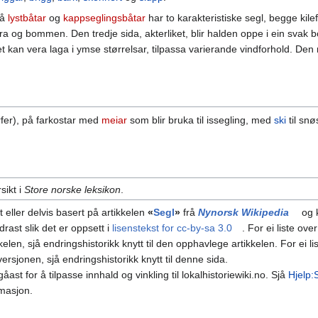
på
lystbåtar
og
kappseglingsbåtar
har to karakteristiske segl, begge kile
tra og bommen. Den tredje sida, akterliket, blir halden oppe i ein svak b
et kan vera laga i ymse størrelsar, tilpassa varierande vindforhold. Den 
fer), på farkostar med
meiar
som blir bruka til issegling, med
ski
til snø
rsikt i
Store norske leksikon
.
t eller delvis basert på artikkelen
«
Segl
»
frå
Nynorsk Wikipedia
og k
drast slik det er oppsett i
lisenstekst for cc-by-sa 3.0
. For ei liste ove
kelen, sjå endringshistorikk knytt til den opphavlege artikkelen. For ei li
versjonen, sjå endringshistorikk knytt til denne sida.
ast for å tilpasse innhald og vinkling til lokalhistoriewiki.no. Sjå
Hjelp:
rmasjon.