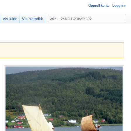
Opprett konto
Logg inn
Søk
Vis kilde
Vis historikk