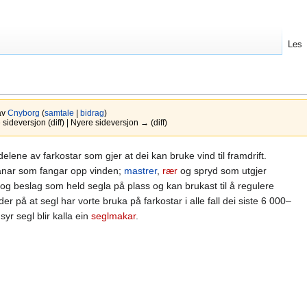
Les
av
Cnyborg
(
samtale
|
bidrag
)
ideversjon (diff) | Nyere sideversjon → (diff)
delene av farkostar som gjer at dei kan bruke vind til framdrift.
nar som fangar opp vinden;
mastrer
,
rær
og spryd som utgjer
og beslag som held segla på plass og kan brukast til å regulere
er på at segl har vorte bruka på farkostar i alle fall dei siste 6 000–
yr segl blir kalla ein
seglmakar
.