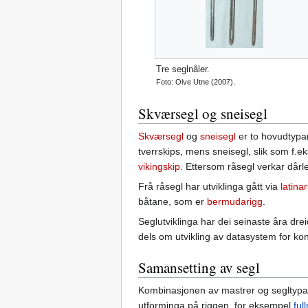
Tre seglnåler.
Foto: Olve Utne (2007).
Skværsegl og sneisegl
Skværsegl
og
sneisegl
er to hovudtypar
tverrskips, mens sneisegl, slik som f.e
vikingskip
. Ettersom råsegl verkar dårleg
Frå råsegl har utviklinga gått via
latina
båtane, som er
bermudarigg
.
Seglutviklinga har dei seinaste åra dre
dels om utvikling av datasystem for ko
Samansetting av segl
Kombinasjonen av mastrer og segltypar s
utforminga på riggen, for eksempel
ful