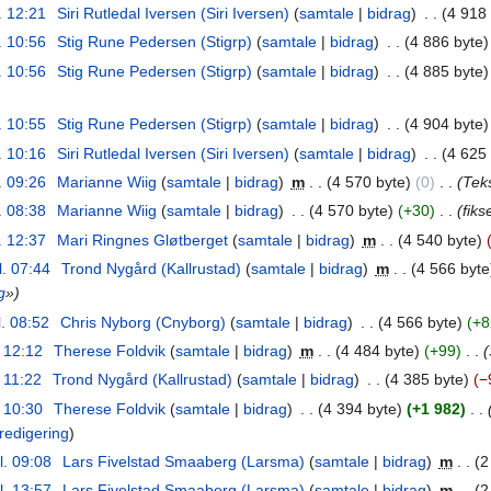
. 12:21
‎
Siri Rutledal Iversen (Siri Iversen)
samtale
bidrag
‎
4 918 
. 10:56
‎
Stig Rune Pedersen (Stigrp)
samtale
bidrag
‎
4 886 byte
. 10:56
‎
Stig Rune Pedersen (Stigrp)
samtale
bidrag
‎
4 885 byte
. 10:55
‎
Stig Rune Pedersen (Stigrp)
samtale
bidrag
‎
4 904 byte
. 10:16
‎
Siri Rutledal Iversen (Siri Iversen)
samtale
bidrag
‎
4 625 
. 09:26
‎
Marianne Wiig
samtale
bidrag
‎
m
4 570 byte
0
‎
Teks
. 08:38
‎
Marianne Wiig
samtale
bidrag
‎
4 570 byte
+30
‎
fiks
. 12:37
‎
Mari Ringnes Gløtberget
samtale
bidrag
‎
m
4 540 byte
l. 07:44
‎
Trond Nygård (Kallrustad)
samtale
bidrag
‎
m
4 566 byte
g
»
l. 08:52
‎
Chris Nyborg (Cnyborg)
samtale
bidrag
‎
4 566 byte
+8
. 12:12
‎
Therese Foldvik
samtale
bidrag
‎
m
4 484 byte
+99
‎
. 11:22
‎
Trond Nygård (Kallrustad)
samtale
bidrag
‎
4 385 byte
−
. 10:30
‎
Therese Foldvik
samtale
bidrag
‎
4 394 byte
+1 982
‎
 redigering
l. 09:08
‎
Lars Fivelstad Smaaberg (Larsma)
samtale
bidrag
‎
m
2
l. 13:57
‎
Lars Fivelstad Smaaberg (Larsma)
samtale
bidrag
‎
m
2