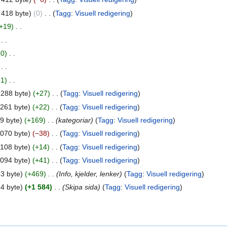
 418 byte
0
‎
Tagg
:
Visuell redigering
+19
‎
‎
40
‎
‎
71
‎
 288 byte
+27
‎
Tagg
:
Visuell redigering
 261 byte
+22
‎
Tagg
:
Visuell redigering
9 byte
+169
‎
kategoriar
Tagg
:
Visuell redigering
 070 byte
−38
‎
Tagg
:
Visuell redigering
 108 byte
+14
‎
Tagg
:
Visuell redigering
 094 byte
+41
‎
Tagg
:
Visuell redigering
3 byte
+469
‎
Info, kjelder, lenker
Tagg
:
Visuell redigering
4 byte
+1 584
‎
Skipa sida
Tagg
:
Visuell redigering