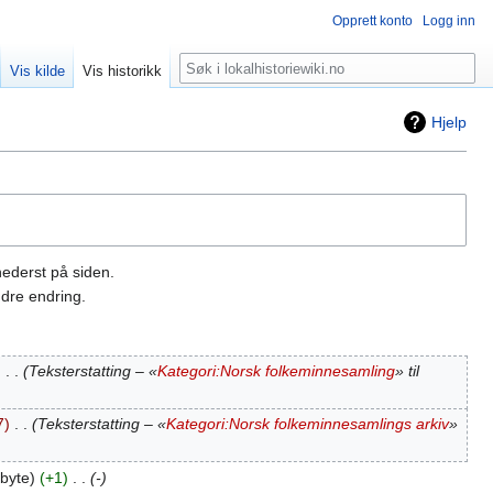
Opprett konto
Logg inn
Søk
Vis kilde
Vis historikk
Hjelp
nederst på siden.
dre endring.
‎
Teksterstatting – «
Kategori:Norsk folkeminnesamling
» til
7
‎
Teksterstatting – «
Kategori:Norsk folkeminnesamlings arkiv
»
byte
+1
‎
-