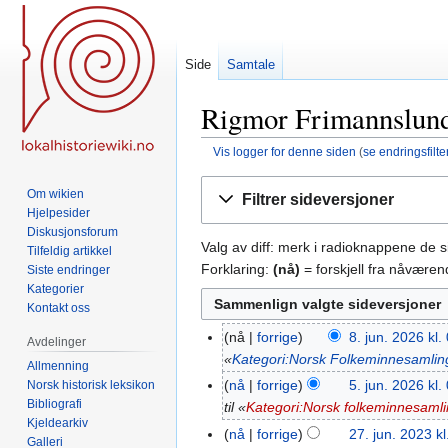
Side
Samtale
Rigmor Frimannslund:
Vis logger for denne siden
(
se endringsfilte
Hopp
Hopp
Om wikien
Filtrer sideversjoner
til
til
Hjelpesider
navigering
søk
Diskusjonsforum
Valg av diff: merk i radioknappene de 
Tilfeldig artikkel
Forklaring:
(nå)
= forskjell fra nåvære
Siste endringer
Kategorier
Kontakt oss
nå
forrige
8. jun. 2026 kl.
8.
Avdelinger
«
Kategori:Norsk Folkeminnesamlin
jun.
Allmenning
2026
nå
forrige
5. jun. 2026 kl.
Norsk historisk leksikon
5.
Bibliografi
til «
Kategori:Norsk folkeminnesaml
jun.
Kjeldearkiv
2026
nå
forrige
27. jun. 2023 kl
27.
Galleri