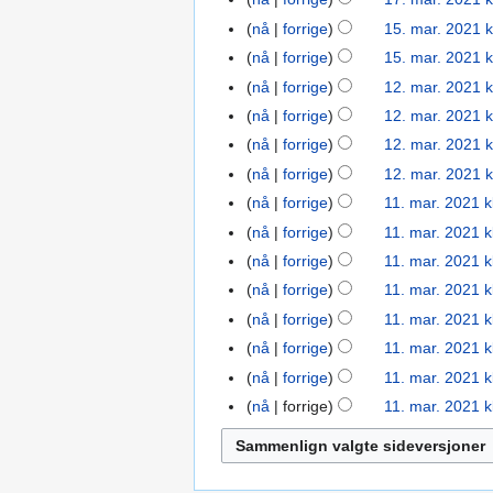
17.
n
2021
I
d
mar.
nå
forrige
15. mar. 2021 k
15.
g
n
i
2021
I
mar.
nå
forrige
15. mar. 2021 k
e
g
g
n
2021
I
nå
forrige
12. mar. 2021 k
12.
n
e
e
g
n
I
mar.
r
nå
forrige
12. mar. 2021 k
n
r
e
g
n
2021
I
e
r
i
nå
forrige
12. mar. 2021 k
n
e
g
n
d
I
e
n
r
nå
forrige
12. mar. 2021 k
n
e
g
i
n
d
g
I
e
r
nå
forrige
11. mar. 2021 k
11.
n
e
g
g
i
s
n
d
I
e
mar.
r
nå
forrige
11. mar. 2021 k
n
e
e
g
f
g
i
n
d
2021
I
e
r
r
nå
forrige
11. mar. 2021 k
n
e
o
e
g
g
i
n
d
e
i
r
r
r
nå
forrige
11. mar. 2021 k
n
e
e
g
g
i
d
n
I
e
i
k
r
r
nå
forrige
11. mar. 2021 k
n
e
e
g
i
g
n
d
n
l
I
e
i
r
r
nå
forrige
11. mar. 2021 k
n
e
g
s
g
i
g
a
n
d
n
I
e
i
r
r
nå
forrige
11. mar. 2021 k
e
f
e
g
s
r
g
i
g
n
d
n
e
i
r
o
nå
forrige
11. mar. 2021 k
n
e
f
i
e
g
s
g
i
g
d
n
i
r
r
r
o
n
n
e
f
e
g
s
i
g
n
k
e
i
r
g
r
r
o
n
e
f
g
s
g
l
d
n
k
e
i
r
r
r
o