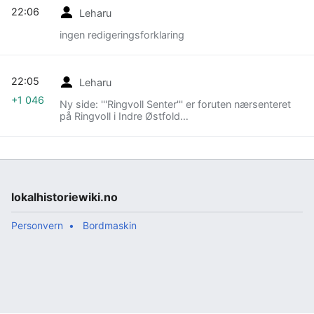
22:06
Leharu
ingen redigeringsforklaring
22:05
Leharu
+1 046
Ny side: '''Ringvoll Senter''' er foruten nærsenteret
på Ringvoll i Indre Østfold…
lokalhistoriewiki.no
Personvern
Bordmaskin