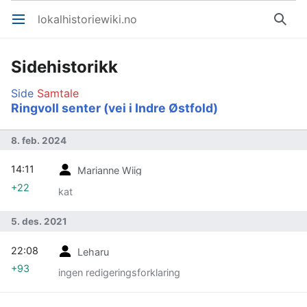
lokalhistoriewiki.no
Åpne hovedmenyen
Søk
Sidehistorikk
Side
Samtale
Ringvoll senter (vei i Indre Østfold)
8. feb. 2024
14:11
Marianne Wiig
+22
kat
5. des. 2021
22:08
Leharu
+93
ingen redigeringsforklaring