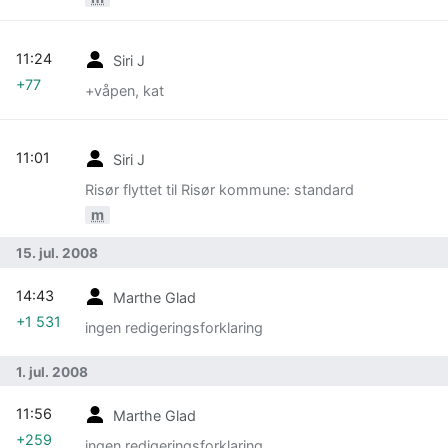
11:24
Siri J
+77
+våpen, kat
11:01
Siri J
Risør flyttet til Risør kommune: standard
m
15. jul. 2008
14:43
Marthe Glad
+1 531
ingen redigeringsforklaring
1. jul. 2008
11:56
Marthe Glad
+259
ingen redigeringsforklaring