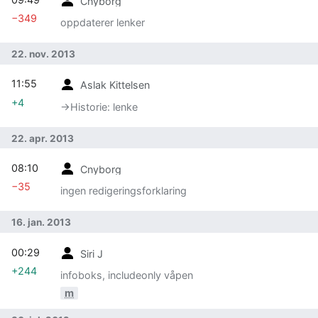
Cnyborg
−349
oppdaterer lenker
22. nov. 2013
11:55
Aslak Kittelsen
+4
→‎Historie: lenke
22. apr. 2013
08:10
Cnyborg
−35
ingen redigeringsforklaring
16. jan. 2013
00:29
Siri J
+244
infoboks, includeonly våpen
m