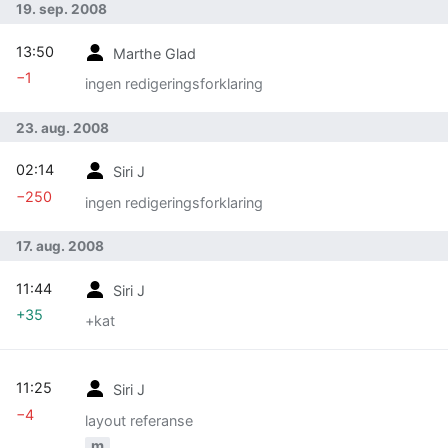
19. sep. 2008
13:50
Marthe Glad
−1
ingen redigeringsforklaring
23. aug. 2008
02:14
Siri J
−250
ingen redigeringsforklaring
17. aug. 2008
11:44
Siri J
+35
+kat
11:25
Siri J
−4
layout referanse
m