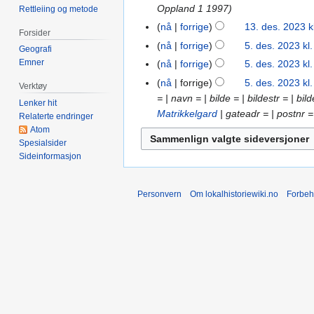
Oppland 1 1997
Rettleiing og metode
nå
forrige
13. des. 2023 k
13.
Forsider
des.
nå
forrige
5. des. 2023 kl
5.
Geografi
2023
I
des.
Emner
nå
forrige
5. des. 2023 kl
n
2023
I
nå
forrige
5. des. 2023 kl
Verktøy
g
n
= | navn = | bilde = | bildestr = | b
Lenker hit
e
g
Matrikkelgard
| gateadr = | postnr =
Relaterte endringer
n
e
Atom
r
n
Spesialsider
e
r
Sideinformasjon
d
e
i
d
Personvern
Om lokalhistoriewiki.no
Forbeh
g
i
e
g
r
e
i
r
n
i
g
n
s
g
f
s