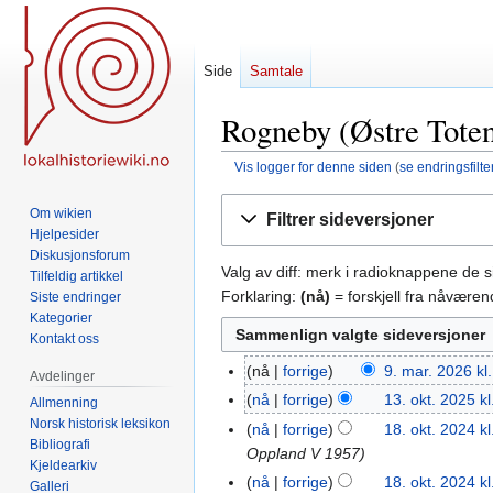
Side
Samtale
Rogneby (Østre Toten 
Vis logger for denne siden
(
se endringsfilte
Hopp
Hopp
Om wikien
Filtrer sideversjoner
til
til
Hjelpesider
navigering
søk
Diskusjonsforum
Valg av diff: merk i radioknappene de 
Tilfeldig artikkel
Forklaring:
(nå)
= forskjell fra nåvære
Siste endringer
Kategorier
Kontakt oss
nå
forrige
9. mar. 2026 kl
9.
Avdelinger
mar.
nå
forrige
13. okt. 2025 kl
13.
Allmenning
2026
Norsk historisk leksikon
okt.
nå
forrige
18. okt. 2024 kl
18.
Bibliografi
2025
Oppland V 1957
okt.
Kjeldearkiv
2024
nå
forrige
18. okt. 2024 kl
Galleri