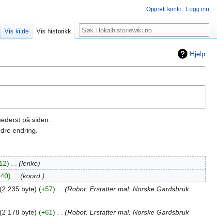
Opprett konto
Logg inn
Søk
Vis kilde
Vis historikk
Hjelp
nederst på siden.
dre endring.
12
‎
lenke
+40
‎
koord.
2 235 byte
+57
‎
Robot: Erstatter mal: Norske Gardsbruk
2 178 byte
+61
‎
Robot: Erstatter mal: Norske Gardsbruk