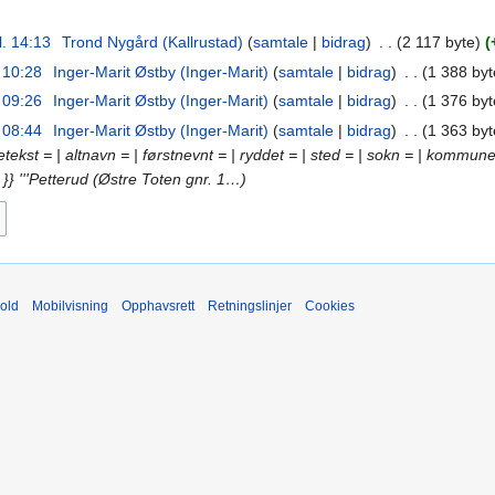
l. 14:13
‎
Trond Nygård (Kallrustad)
samtale
bidrag
‎
2 117 byte
. 10:28
‎
Inger-Marit Østby (Inger-Marit)
samtale
bidrag
‎
1 388 byt
. 09:26
‎
Inger-Marit Østby (Inger-Marit)
samtale
bidrag
‎
1 376 byt
. 08:44
‎
Inger-Marit Østby (Inger-Marit)
samtale
bidrag
‎
1 363 byt
ildetekst = | altnavn = | førstnevnt = | ryddet = | sted = | sokn = | kommun
 }} '''Petterud (Østre Toten gnr. 1…
old
Mobilvisning
Opphavsrett
Retningslinjer
Cookies