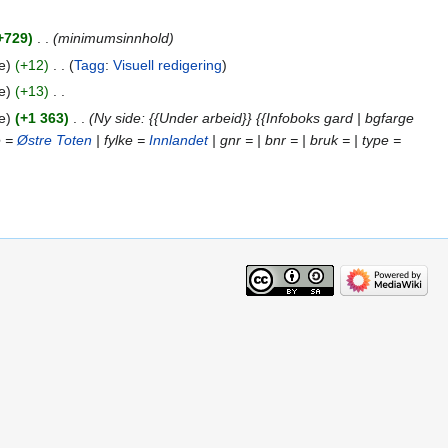
+729
‎
minimumsinnhold
e
+12
‎
Tagg
:
Visuell redigering
e
+13
‎
e
+1 363
‎
Ny side: {{Under arbeid}} {{Infoboks gard | bgfarge
e =
Østre Toten
| fylke =
Innlandet
| gnr = | bnr = | bruk = | type =