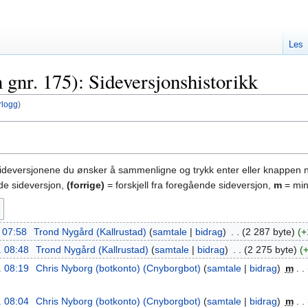
Les
gnr. 175): Sideversjonshistorikk
rlogg
)
sideversjonene du ønsker å sammenligne og trykk enter eller knappen 
nde sideversjon,
(forrige)
= forskjell fra foregående sideversjon,
m
= min
. 07:58
‎
Trond Nygård (Kallrustad)
samtale
bidrag
‎
2 287 byte
+
. 08:48
‎
Trond Nygård (Kallrustad)
samtale
bidrag
‎
2 275 byte
. 08:19
‎
Chris Nyborg (botkonto) (Cnyborgbot)
samtale
bidrag
‎
m
. 08:04
‎
Chris Nyborg (botkonto) (Cnyborgbot)
samtale
bidrag
‎
m