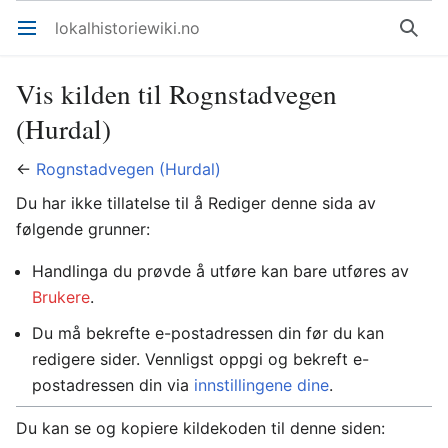
lokalhistoriewiki.no
Åpne hovedmenyen
Søk
Vis kilden til Rognstadvegen
(Hurdal)
←
Rognstadvegen (Hurdal)
Du har ikke tillatelse til å Rediger denne sida av
følgende grunner:
Handlinga du prøvde å utføre kan bare utføres av
Brukere
.
Du må bekrefte e-postadressen din før du kan
redigere sider. Vennligst oppgi og bekreft e-
postadressen din via
innstillingene dine
.
Du kan se og kopiere kildekoden til denne siden: