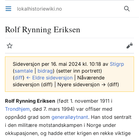
lokalhistoriewiki.no
Åpne hovedmenyen
Søk
Rolf Rynning Eriksen
Overvåk
Rediger
Sideversjon per 16. mai 2024 kl. 10:18 av
Stigrp
(
samtale
|
bidrag
)
(setter inn portrett)
(
diff
)
← Eldre sideversjon
| Nåværende
sideversjon (diff) | Nyere sideversjon → (diff)
Rolf Rynning Eriksen
(født 1. november 1911 i
Trondhjem
, død 7. mars 1994) var offiser med
oppnådd grad som
generalløytnant
. Han stod sentralt
i den militære motstandskampen i Norge under
okkupasjonen, og hadde etter krigen en rekke viktige