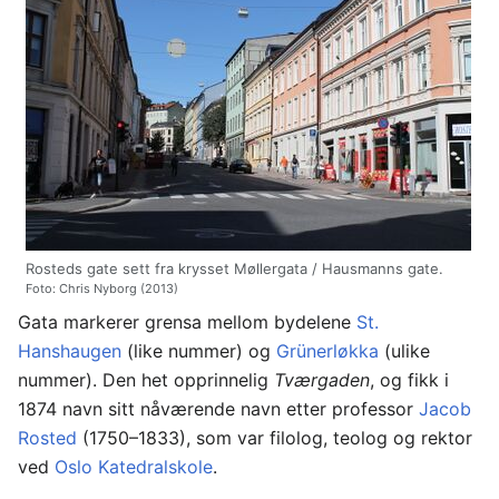
Rosteds gate sett fra krysset Møllergata / Hausmanns gate.
Foto: Chris Nyborg (2013)
Gata markerer grensa mellom bydelene
St.
Hanshaugen
(like nummer) og
Grünerløkka
(ulike
nummer). Den het opprinnelig
Tværgaden
, og fikk i
1874 navn sitt nåværende navn etter professor
Jacob
Rosted
(1750–1833), som var filolog, teolog og rektor
ved
Oslo Katedralskole
.