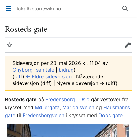
lokalhistoriewiki.no
Åpne hovedmenyen
Søk
Rosteds gate
Overvåk
Rediger
Sideversjon per 20. mai 2026 kl. 11:04 av
Cnyborg
(
samtale
|
bidrag
)
(
diff
)
← Eldre sideversjon
| Nåværende
sideversjon (diff) | Nyere sideversjon → (diff)
Rosteds gate
på
Fredensborg
i
Oslo
går vestover fra
krysset med
Møllergata
,
Maridalsveien
og
Hausmanns
gate
til
Fredensborgveien
i krysset med
Dops gate
.