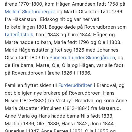
årene 1770–1800, kom Hågen Amundsen født 1758 på
Mellem Skalfuruberget
og Marte Olsdatter født 1766
fra Håkanstun i Eidskog hit og var her ved
folketellingen 1801. Begge døde på Roverudbroen som
føderådsfolk
, han i 1843 og hun i 1844. Hågen og
Marte hadde to barn, Marie født 1796 og Ole i 1803.
Marie Hågensdatter giftet seg 1826 med Johannes
Olsen født 1803 fra
Punnerud under Skansgården
, og
de fire barna, Marte, Ole, Olia og Hågen, var alle født
på Roverudbroen i årene 1826 til 1836.
Familien flyttet siden til
Furderudbråten
i Brandval, og
det ble igjen nye brukere på Roverudbroen, Hans
Nilsen (1813–1882) fra Vestby i Brandval og kona Anne
Maria Olsdatter Kirnuinen (1812–1884) fra Masterud.
Anne Maria og Hans hadde barna Nils født 1833,
Martin i 1836, Ole i 1839, Hans i 1842, Jon i 1844,
Gunerius i 1847, Anne Bertea i 1851, Olia i 1855 og