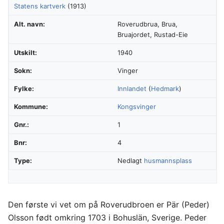
Statens kartverk
(1913)
Alt. navn:
Roverudbrua, Brua,
Bruajordet, Rustad-Eie
Utskilt:
1940
Sokn:
Vinger
Fylke:
Innlandet
(
Hedmark
)
Kommune:
Kongsvinger
Gnr.:
1
Bnr:
4
Type:
Nedlagt
husmannsplass
Den første vi vet om på Roverudbroen er Pär (Peder)
Olsson født omkring 1703 i Bohuslän, Sverige. Peder