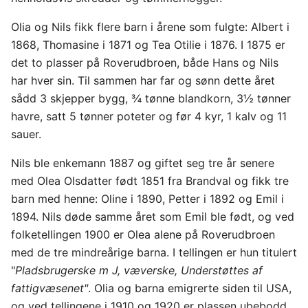
Olia og Nils fikk flere barn i årene som fulgte: Albert i
1868, Thomasine i 1871 og Tea Otilie i 1876. I 1875 er
det to plasser på Roverudbroen, både Hans og Nils
har hver sin. Til sammen har far og sønn dette året
sådd 3 skjepper bygg, ¾ tønne blandkorn, 3½ tønner
havre, satt 5 tønner poteter og før 4 kyr, 1 kalv og 11
sauer.
Nils ble enkemann 1887 og giftet seg tre år senere
med Olea Olsdatter født 1851 fra Brandval og fikk tre
barn med henne: Oline i 1890, Petter i 1892 og Emil i
1894. Nils døde samme året som Emil ble født, og ved
folketellingen 1900 er Olea alene på Roverudbroen
med de tre mindreårige barna. I tellingen er hun titulert
"
Pladsbrugerske m J, væverske, Understøttes af
fattigvæsenet"
. Olia og barna emigrerte siden til USA,
og ved tellingene i 1910 og 1920 er plassen ubebodd.