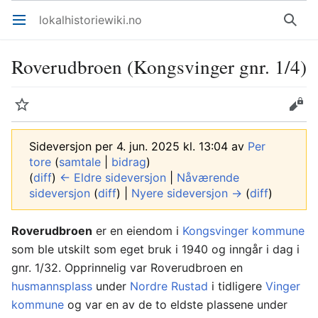
lokalhistoriewiki.no
Åpne hovedmenyen
Søk
Roverudbroen (Kongsvinger gnr. 1/4)
Overvåk
Rediger
Sideversjon per 4. jun. 2025 kl. 13:04 av
Per
tore
(
samtale
|
bidrag
)
(
diff
)
← Eldre sideversjon
|
Nåværende
sideversjon
(
diff
) |
Nyere sideversjon →
(
diff
)
Roverudbroen
er en eiendom i
Kongsvinger kommune
som ble utskilt som eget bruk i 1940 og inngår i dag i
gnr. 1/32. Opprinnelig var Roverudbroen en
husmannsplass
under
Nordre Rustad
i tidligere
Vinger
kommune
og var en av de to eldste plassene under