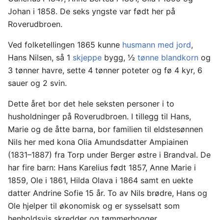
Johan i 1858. De seks yngste var født her på
Roverudbroen.
Ved folketellingen 1865 kunne
husmann med jord
,
Hans Nilsen, så 1
skjeppe
bygg, ½
tønne
blandkorn
og
3 tønner havre, sette 4 tønner poteter og fø 4 kyr, 6
sauer og 2 svin.
Dette året bor det hele seksten personer i to
husholdninger på Roverudbroen. I tillegg til Hans,
Marie og de åtte barna, bor familien til eldstesønnen
Nils her med kona Olia Amundsdatter Ampiainen
(1831–1887) fra Torp under Berger østre i Brandval. De
har fire barn: Hans Karelius født 1857, Anne Marie i
1859, Ole i 1861, Hilda Olava i 1864 samt en uekte
datter Andrine Sofie 15 år. To av Nils brødre, Hans og
Ole hjelper til økonomisk og er sysselsatt som
henholdsvis skredder og tømmerhogger.