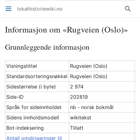
lokalhistoriewiki.no
Åpne hovedmenyen
Søk
Informasjon om «Rugveien (Oslo)»
Grunnleggende informasjon
Visningstittel
Rugveien (Oslo)
Standardsorteringsnøkkel
Rugveien (Oslo)
Sidestørrelse (i byte)
2 974
Side-ID
202819
Språk for sideinnholdet
nb - norsk bokmål
Sidens innholdsmodell
wikitekst
Bot-indeksering
Tillatt
Antall omdirigeringer til