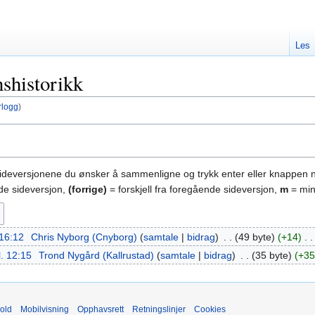
Les
nshistorikk
rlogg
)
sideversjonene du ønsker å sammenligne og trykk enter eller knappen 
nde sideversjon,
(forrige)
= forskjell fra foregående sideversjon,
m
= min
 16:12
‎
Chris Nyborg (Cnyborg)
samtale
bidrag
‎
49 byte
+14
‎
l. 12:15
‎
Trond Nygård (Kallrustad)
samtale
bidrag
‎
35 byte
+35
old
Mobilvisning
Opphavsrett
Retningslinjer
Cookies