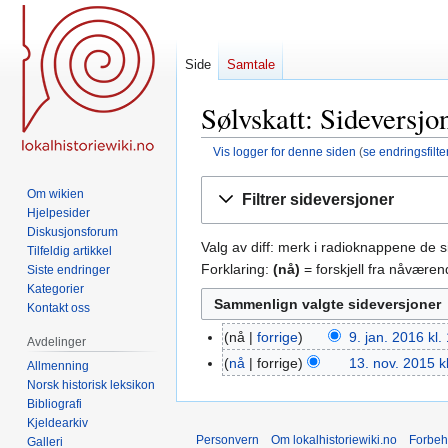
Side
Samtale
Sølvskatt: Sideversjo
Vis logger for denne siden
(
se endringsfilte
Hopp
Hopp
Om wikien
Filtrer sideversjoner
til
til
Hjelpesider
navigering
søk
Diskusjonsforum
Valg av diff: merk i radioknappene de 
Tilfeldig artikkel
Forklaring:
(nå)
= forskjell fra nåvære
Siste endringer
Kategorier
Kontakt oss
nå
forrige
9. jan. 2016 kl.
9.
Avdelinger
jan.
nå
forrige
13. nov. 2015 k
13.
Allmenning
2016
Norsk historisk leksikon
nov.
Bibliografi
2015
Kjeldearkiv
Personvern
Om lokalhistoriewiki.no
Forbeh
Galleri