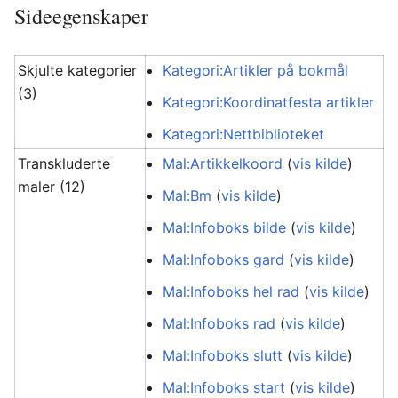
Sideegenskaper
Skjulte kategorier
Kategori:Artikler på bokmål
(3)
Kategori:Koordinatfesta artikler
Kategori:Nettbiblioteket
Transkluderte
Mal:Artikkelkoord
(
vis kilde
)
maler (12)
Mal:Bm
(
vis kilde
)
Mal:Infoboks bilde
(
vis kilde
)
Mal:Infoboks gard
(
vis kilde
)
Mal:Infoboks hel rad
(
vis kilde
)
Mal:Infoboks rad
(
vis kilde
)
Mal:Infoboks slutt
(
vis kilde
)
Mal:Infoboks start
(
vis kilde
)