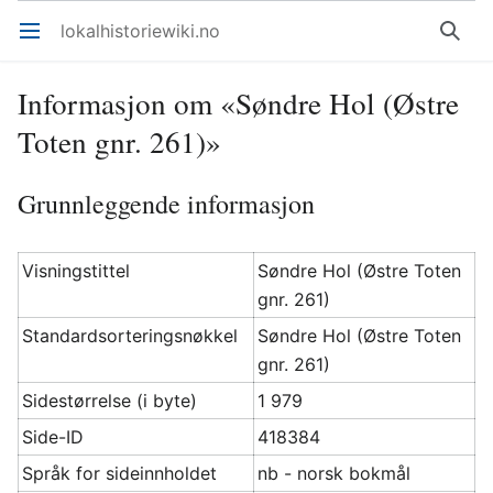
lokalhistoriewiki.no
Åpne hovedmenyen
Søk
Informasjon om «Søndre Hol (Østre
Toten gnr. 261)»
Grunnleggende informasjon
Visningstittel
Søndre Hol (Østre Toten
gnr. 261)
Standardsorteringsnøkkel
Søndre Hol (Østre Toten
gnr. 261)
Sidestørrelse (i byte)
1 979
Side-ID
418384
Språk for sideinnholdet
nb - norsk bokmål