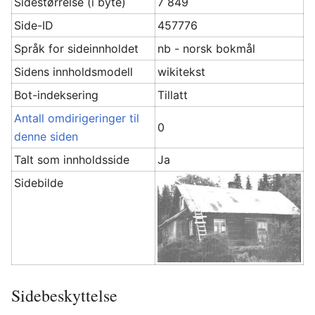
Sidestørrelse (i byte)
7 849
Side-ID
457776
Språk for sideinnholdet
nb - norsk bokmål
Sidens innholdsmodell
wikitekst
Bot-indeksering
Tillatt
Antall omdirigeringer til
0
denne siden
Talt som innholdsside
Ja
Sidebilde
Sidebeskyttelse