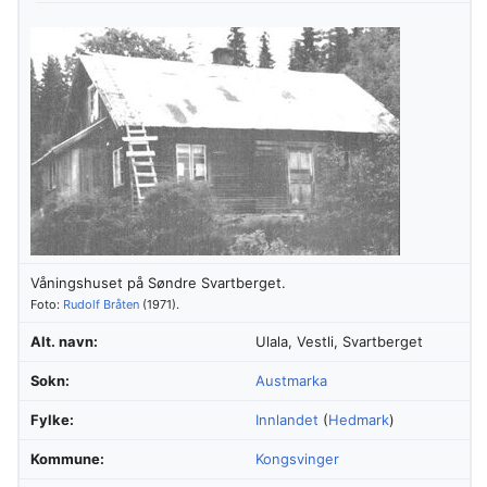
Våningshuset på Søndre Svartberget.
Foto:
Rudolf Bråten
(1971).
Alt. navn:
Ulala, Vestli, Svartberget
Sokn:
Austmarka
Fylke:
Innlandet
(
Hedmark
)
Kommune:
Kongsvinger