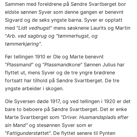
Sammen med foreldrene på Søndre Svartberget bor
eldste sønnen Syver som denne gangen er benevnt
Sigvard og de seks yngste barna. Syver er opptatt
med "
Lidt vedhugst
" mens søsknene Laurits og Martin
"
Arb. ved sagbrug og "tømmerhugst, og
tømmerkjøring"
.
Før tellingen 1910 er Ole og Marte benevnt
"
Plassmand
" og "
Plassmandkone
" Sønnen Julius har
flyttet ut, mens Syver og de tre yngre brødrene
fortsatt har tilhold på Søndre Svartberget. De tre
yngste arbeider i skogen.
Ole Syversen døde 1917, og ved tellingen i 1920 er det
bare to beboere på Søndre Svartberget. Det er enke
Marte Svartberget som "
Driver. Husmandsplads efter
sin Mand"
og stesønnen Syver som er
"
Fattigunderstøtte
t". De flyttet senere til Pynten