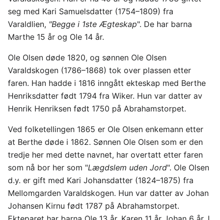
seg med Kari Samuelsdatter (1754–1809) fra
Varaldlien,
"Begge i 1ste Ægteskap
". De har barna
Marthe 15 år og Ole 14 år.
Ole Olsen døde 1820, og sønnen Ole Olsen
Varaldskogen (1786–1868) tok over plassen etter
faren. Han hadde i 1816 inngått ekteskap med Berthe
Henriksdatter født 1794 fra Wiker. Hun var datter av
Henrik Henriksen født 1750 på Abrahamstorpet.
Ved folketellingen 1865 er Ole Olsen enkemann etter
at Berthe døde i 1862. Sønnen Ole Olsen som er den
tredje her med dette navnet, har overtatt etter faren
som nå bor her som "
Lægdslem uden Jord
". Ole Olsen
d.y. er gift med Kari Johansdatter (1824–1875) fra
Mellomgarden Varaldskogen. Hun var datter av Johan
Johansen Kirnu født 1787 på Abrahamstorpet.
Ekteparet har barna Ole 13 år, Karen 11 år Johan 6 år. I