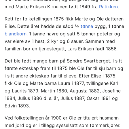
med Marte Eriksen Kirnuinen født 1849 fra
Ratikken
.
Rett før folketellingen 1875 fikk Marte og Ole datteren
Elise. Dette året hadde de sådd ½
tønne
bygg, 1 tønne
blandkorn
, 1 tønne havre og satt 5 tønner poteter og
var eiere av 1 hest, 2 kyr og 6 sauer. Sammen med
familien bor en tjenestegutt, Lars Eriksen født 1856.
Det ble født mange barn på Søndre Svartberget. I sitt
første ekteskap fram til 1875 ble Ole far til sju barn og
i sitt andre ekteskap far til elleve. Etter Elise i 1875
fikk Ole og Marte barna Laura i 1877, tvillingene Karl
og Laurits 1879. Martin 1880, Augusta 1882, Josefine
1884, Julius 1886 d. s. år, Julius 1887, Oskar 1891 og
Edvin 1893.
Ved folketellingen år 1900 er Ole er titulert husmann
med jord og er i tillegg sysselsatt som tømmerkjører.