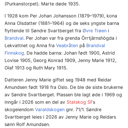
(Purkanstorpet). Marte døde 1935.
I 1928 kom Per Johan Johansson (1879–1979), kona
Anna Olsdatter (1881–1964) og de seks yngste barna
flyttende til Søndre Svartberget fra
Øvre Trøen
i
Brandval
. Per Johan var fra grenda Örrtjärnshögda i
Lekvattnet og Anna fra
Veabråten
på
Brandval
Finnskog
. De hadde barna: Johan født 1900, Astrid
Lovise 1905, Georg Konrad 1909, Jenny Marie 1912,
Olaf 1913 og Ruth Mary 1915.
Datteren Jenny Marie giftet seg 1948 med Reidar
Amundsen født 1918 fra Oslo. De ble de siste brukerne
av Søndre Svartberget. Plassen ble lagt øde i 1969 og
inngår i 2026 som en del av
Statskog SF
s
skogeiendom
Varaldskogen
gnr. 71/1. Søndre
Svartberget leies i 2026 av Jenny Marie og Reidars
sønn Rolf Amundsen.