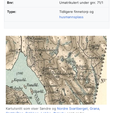
Bnr:
Umatrikulert under gnr. 71/1
Type:
Tidligere finnetorp og
husmannsplass
Kartutsnitt som viser Søndre og
Nordre Svartberget
,
Grana
,