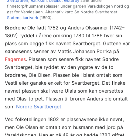
Slettbråten
,
Ratikken
,
Lebiko
,
Østerby
samt andre
finnetorp/husmannsplasser under garden Varaldskogen nord og
øst for Varaldsjøen. Alternativ kart: Se Nordre Svartberget.
Statens kartverk
(1890).
Brødrene Ole født 1752 og Anders Olssønner (1742–
1802) ryddet i årene omkring 1780 til 1786 hver sin
plass som begge fikk navnet Svartberget. Guttene var
sønnesønns sønner av Mattis Johansen Porrka på
Fagernes
. Plassen som senere fikk navnet Søndre
Svartberget, ble ryddet av den yngste av de to
brødrene, Ole Olsen. Plassen ble i blant omtalt som
Vestli eller ganske enkelt for Svartberget. Det finske
navnet plassen skal være Ulala som kan oversettes
med Olas-torpet. Plassen til broren Anders ble omtalt
som
Nordre Svartberget
.
Ved folketellingen 1802 er plassnavnene ikke nevnt,
men Ole Olsen er omtalt som husmann med jord på
Varaldskogen. Han er nå 49 år og hadde 1783 giftet