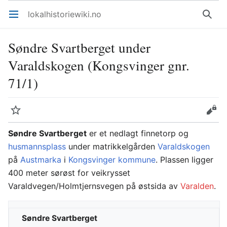
lokalhistoriewiki.no
Åpne hovedmenyen
Søk
Søndre Svartberget under
Varaldskogen (Kongsvinger gnr.
71/1)
Overvåk
Rediger
Søndre Svartberget
er et nedlagt finnetorp og
husmannsplass
under matrikkelgården
Varaldskogen
på
Austmarka
i
Kongsvinger kommune
. Plassen ligger
400 meter sørøst for veikrysset
Varaldvegen/Holmtjernsvegen på østsida av
Varalden
.
Søndre Svartberget