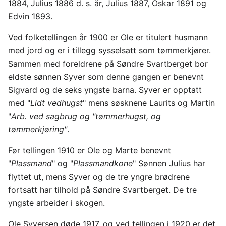
1884, Julius 1886 d. s. år, Julius 1887, Oskar 1891 og
Edvin 1893.
Ved folketellingen år 1900 er Ole er titulert husmann
med jord og er i tillegg sysselsatt som tømmerkjører.
Sammen med foreldrene på Søndre Svartberget bor
eldste sønnen Syver som denne gangen er benevnt
Sigvard og de seks yngste barna. Syver er opptatt
med "
Lidt vedhugst
" mens søsknene Laurits og Martin
"
Arb. ved sagbrug og "tømmerhugst, og
tømmerkjøring"
.
Før tellingen 1910 er Ole og Marte benevnt
"
Plassmand
" og "
Plassmandkone
" Sønnen Julius har
flyttet ut, mens Syver og de tre yngre brødrene
fortsatt har tilhold på Søndre Svartberget. De tre
yngste arbeider i skogen.
Ole Syversen døde 1917, og ved tellingen i 1920 er det