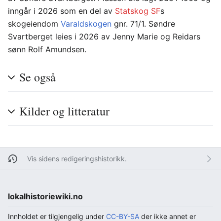
inngår i 2026 som en del av
Statskog SF
s
skogeiendom
Varaldskogen
gnr. 71/1. Søndre
Svartberget leies i 2026 av Jenny Marie og Reidars
sønn Rolf Amundsen.
Se også
Kilder og litteratur
Vis sidens redigeringshistorikk.
lokalhistoriewiki.no
Innholdet er tilgjengelig under
CC-BY-SA
der ikke annet er