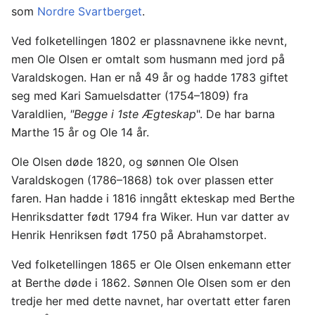
som
Nordre Svartberget
.
Ved folketellingen 1802 er plassnavnene ikke nevnt,
men Ole Olsen er omtalt som husmann med jord på
Varaldskogen. Han er nå 49 år og hadde 1783 giftet
seg med Kari Samuelsdatter (1754–1809) fra
Varaldlien,
"Begge i 1ste Ægteskap
". De har barna
Marthe 15 år og Ole 14 år.
Ole Olsen døde 1820, og sønnen Ole Olsen
Varaldskogen (1786–1868) tok over plassen etter
faren. Han hadde i 1816 inngått ekteskap med Berthe
Henriksdatter født 1794 fra Wiker. Hun var datter av
Henrik Henriksen født 1750 på Abrahamstorpet.
Ved folketellingen 1865 er Ole Olsen enkemann etter
at Berthe døde i 1862. Sønnen Ole Olsen som er den
tredje her med dette navnet, har overtatt etter faren