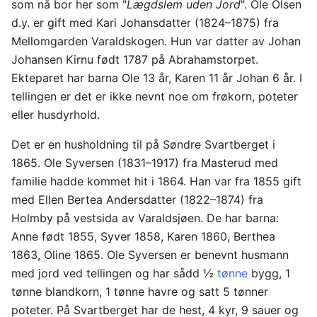
som nå bor her som "
Lægdslem uden Jord
". Ole Olsen
d.y. er gift med Kari Johansdatter (1824–1875) fra
Mellomgarden Varaldskogen. Hun var datter av Johan
Johansen Kirnu født 1787 på Abrahamstorpet.
Ekteparet har barna Ole 13 år, Karen 11 år Johan 6 år. I
tellingen er det er ikke nevnt noe om frøkorn, poteter
eller husdyrhold.
Det er en husholdning til på Søndre Svartberget i
1865. Ole Syversen (1831–1917) fra Masterud med
familie hadde kommet hit i 1864. Han var fra 1855 gift
med Ellen Bertea Andersdatter (1822–1874) fra
Holmby på vestsida av Varaldsjøen. De har barna:
Anne født 1855, Syver 1858, Karen 1860, Berthea
1863, Oline 1865. Ole Syversen er benevnt husmann
med jord ved tellingen og har sådd ½
tønne
bygg, 1
tønne blandkorn, 1 tønne havre og satt 5 tønner
poteter. På Svartberget har de hest, 4 kyr, 9 sauer og