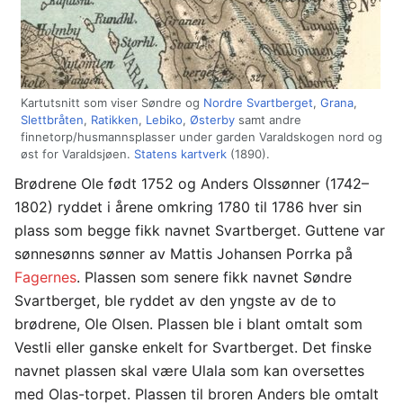
Kartutsnitt som viser Søndre og
Nordre Svartberget
,
Grana
,
Slettbråten
,
Ratikken
,
Lebiko
,
Østerby
samt andre
finnetorp/husmannsplasser under garden Varaldskogen nord og
øst for Varaldsjøen.
Statens kartverk
(1890).
Brødrene Ole født 1752 og Anders Olssønner (1742–
1802) ryddet i årene omkring 1780 til 1786 hver sin
plass som begge fikk navnet Svartberget. Guttene var
sønnesønns sønner av Mattis Johansen Porrka på
Fagernes
. Plassen som senere fikk navnet Søndre
Svartberget, ble ryddet av den yngste av de to
brødrene, Ole Olsen. Plassen ble i blant omtalt som
Vestli eller ganske enkelt for Svartberget. Det finske
navnet plassen skal være Ulala som kan oversettes
med Olas-torpet. Plassen til broren Anders ble omtalt