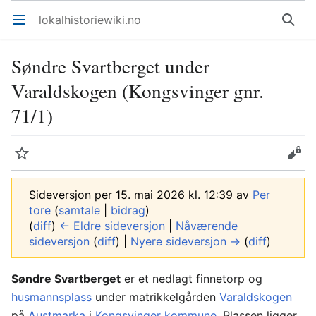
lokalhistoriewiki.no
Åpne hovedmenyen
Søk
Søndre Svartberget under
Varaldskogen (Kongsvinger gnr.
71/1)
Overvåk
Rediger
Sideversjon per 15. mai 2026 kl. 12:39 av
Per
tore
(
samtale
|
bidrag
)
(
diff
)
← Eldre sideversjon
|
Nåværende
sideversjon
(
diff
) |
Nyere sideversjon →
(
diff
)
Søndre Svartberget
er et nedlagt finnetorp og
husmannsplass
under matrikkelgården
Varaldskogen
på
Austmarka
i
Kongsvinger kommune
. Plassen ligger