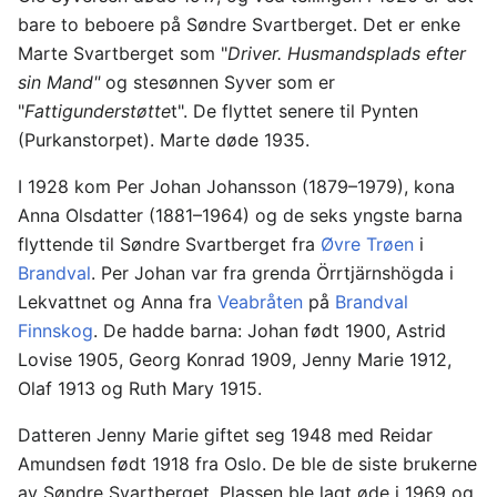
bare to beboere på Søndre Svartberget. Det er enke
Marte Svartberget som "
Driver. Husmandsplads efter
sin Mand"
og stesønnen Syver som er
"
Fattigunderstøtte
t". De flyttet senere til Pynten
(Purkanstorpet). Marte døde 1935.
I 1928 kom Per Johan Johansson (1879–1979), kona
Anna Olsdatter (1881–1964) og de seks yngste barna
flyttende til Søndre Svartberget fra
Øvre Trøen
i
Brandval
. Per Johan var fra grenda Örrtjärnshögda i
Lekvattnet og Anna fra
Veabråten
på
Brandval
Finnskog
. De hadde barna: Johan født 1900, Astrid
Lovise 1905, Georg Konrad 1909, Jenny Marie 1912,
Olaf 1913 og Ruth Mary 1915.
Datteren Jenny Marie giftet seg 1948 med Reidar
Amundsen født 1918 fra Oslo. De ble de siste brukerne
av Søndre Svartberget. Plassen ble lagt øde i 1969 og