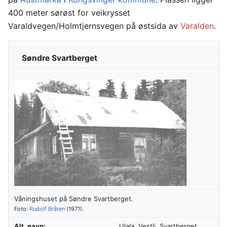
400 meter sørøst for veikrysset
Varaldvegen/Holmtjernsvegen på østsida av
Varalden
.
Søndre Svartberget
Våningshuset på Søndre Svartberget.
Foto:
Rudolf Bråten
(1971).
Alt. navn:
Ulala, Vestli, Svartberget