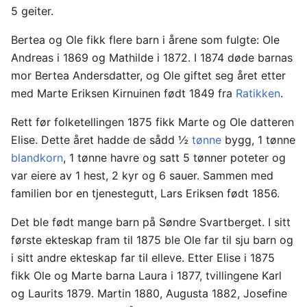
5 geiter.
Bertea og Ole fikk flere barn i årene som fulgte: Ole
Andreas i 1869 og Mathilde i 1872. I 1874 døde barnas
mor Bertea Andersdatter, og Ole giftet seg året etter
med Marte Eriksen Kirnuinen født 1849 fra
Ratikken
.
Rett før folketellingen 1875 fikk Marte og Ole datteren
Elise. Dette året hadde de sådd ½
tønne
bygg, 1 tønne
blandkorn
, 1 tønne havre og satt 5 tønner poteter og
var eiere av 1 hest, 2 kyr og 6 sauer. Sammen med
familien bor en tjenestegutt, Lars Eriksen født 1856.
Det ble født mange barn på Søndre Svartberget. I sitt
første ekteskap fram til 1875 ble Ole far til sju barn og
i sitt andre ekteskap far til elleve. Etter Elise i 1875
fikk Ole og Marte barna Laura i 1877, tvillingene Karl
og Laurits 1879. Martin 1880, Augusta 1882, Josefine