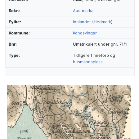
Sokn:
Austmarka
Fylke:
Innlandet
(
Hedmark
)
Kommune:
Kongsvinger
Bnr:
Umatrikulert under gnr. 71/1
Type:
Tidligere finnetorp og
husmannsplass