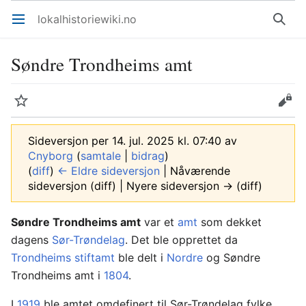
lokalhistoriewiki.no
Åpne hovedmenyen
Søk
Søndre Trondheims amt
Overvåk
Rediger
Sideversjon per 14. jul. 2025 kl. 07:40 av
Cnyborg
(
samtale
|
bidrag
)
(
diff
)
← Eldre sideversjon
| Nåværende
sideversjon (diff) | Nyere sideversjon → (diff)
Søndre Trondheims amt
var et
amt
som dekket
dagens
Sør-Trøndelag
. Det ble opprettet da
Trondheims stiftamt
ble delt i
Nordre
og Søndre
Trondheims amt i
1804
.
I
1919
ble amtet omdefinert til Sør-Trøndelag fylke.