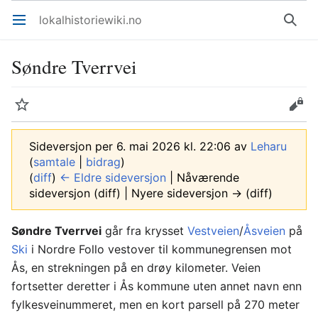
lokalhistoriewiki.no
Åpne hovedmenyen
Søk
Søndre Tverrvei
Overvåk
Rediger
Sideversjon per 6. mai 2026 kl. 22:06 av
Leharu
(
samtale
|
bidrag
)
(
diff
)
← Eldre sideversjon
| Nåværende
sideversjon (diff) | Nyere sideversjon → (diff)
Søndre Tverrvei
går fra krysset
Vestveien
/
Åsveien
på
Ski
i Nordre Follo vestover til kommunegrensen mot
Ås, en strekningen på en drøy kilometer. Veien
fortsetter deretter i Ås kommune uten annet navn enn
fylkesveinummeret, men en kort parsell på 270 meter