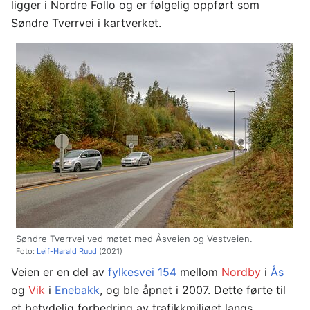
ligger i Nordre Follo og er følgelig oppført som
Søndre Tverrvei i kartverket.
Søndre Tverrvei ved møtet med Åsveien og Vestveien.
Foto:
Leif-Harald Ruud
(2021)
Veien er en del av
fylkesvei 154
mellom
Nordby
i
Ås
og
Vik
i
Enebakk
, og ble åpnet i 2007. Dette førte til
et betydelig forbedring av trafikkmiljøet langs