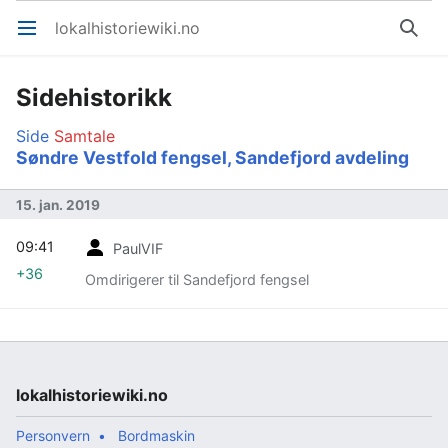
lokalhistoriewiki.no
Åpne hovedmenyen
Søk
Sidehistorikk
Side
Samtale
Søndre Vestfold fengsel, Sandefjord avdeling
15. jan. 2019
09:41
PaulVIF
+36
Omdirigerer til Sandefjord fengsel
lokalhistoriewiki.no
Personvern
Bordmaskin