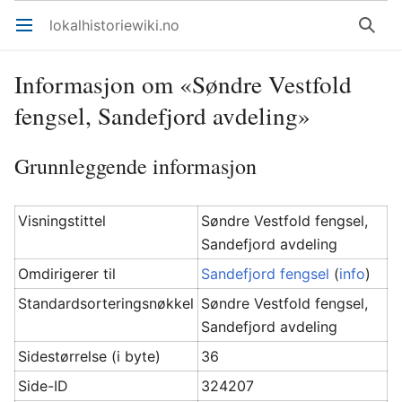
lokalhistoriewiki.no
Åpne hovedmenyen
Søk
Informasjon om «Søndre Vestfold
fengsel, Sandefjord avdeling»
Grunnleggende informasjon
Visningstittel
Søndre Vestfold fengsel,
Sandefjord avdeling
Omdirigerer til
Sandefjord fengsel
(
info
)
Standardsorteringsnøkkel
Søndre Vestfold fengsel,
Sandefjord avdeling
Sidestørrelse (i byte)
36
Side-ID
324207