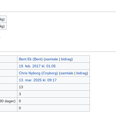
ig)
ig)
.
Bent Ek (Bent)
(
samtale
|
bidrag
)
19. feb. 2017 kl. 01:05
Chris Nyborg (Cnyborg)
(
samtale
|
bidrag
)
13. mar. 2025 kl. 09:17
13
3
 90 dager)
0
0