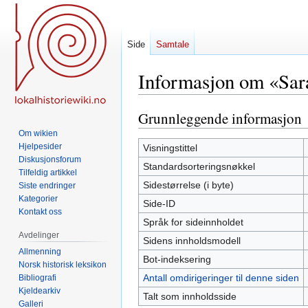
Side
Samtale
Informasjon om «Sa
Grunnleggende informasjon
Hopp
Hopp
til
til
Om wikien
navigering
søk
Hjelpesider
Visningstittel
Diskusjonsforum
Standardsorteringsnøkkel
Tilfeldig artikkel
Sidestørrelse (i byte)
Siste endringer
Kategorier
Side-ID
Kontakt oss
Språk for sideinnholdet
Avdelinger
Sidens innholdsmodell
Allmenning
Bot-indeksering
Norsk historisk leksikon
Antall omdirigeringer til denne siden
Bibliografi
Kjeldearkiv
Talt som innholdsside
Galleri