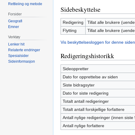
Rettleiing og metode
Sidebeskyttelse
Forsider
Geografi
Redigering
Tillat alle brukere (uendel
Emner
Flytting
Tillat alle brukere (uendel
Verktøy
Vis beskyttelsesloggen for denne siden
Lenker hit
Relaterte endringer
Redigeringshistorikk
Spesialsider
Sideinformasjon
Sideoppretter
Dato for opprettelse av siden
Siste bidragsyter
Dato for siste redigering
Totalt antall redigeringer
Totalt antall forskjellige forfattere
Antall nylige redigeringer (innen siste
Antall nylige forfattere