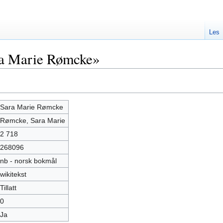
Les
ra Marie Rømcke»
Sara Marie Rømcke
Rømcke, Sara Marie
2 718
268096
nb - norsk bokmål
wikitekst
Tillatt
0
Ja