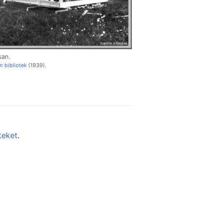
san.
 bibliotek
(1939).
teket
.