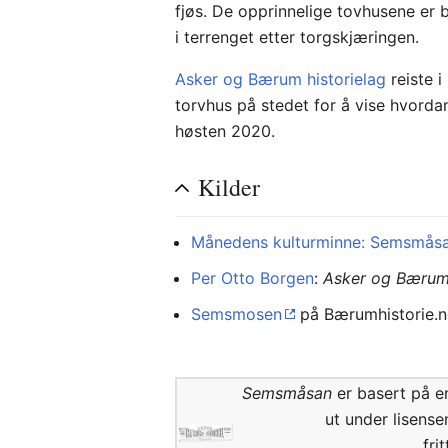
fjøs. De opprinnelige tovhusene er b
i terrenget etter torgskjæringen.
Asker og Bærum historielag
reiste 
torvhus på stedet for å vise hvordan
høsten 2020.
Kilder
Månedens kulturminne: Semsmås
Per Otto Borgen
:
Asker og Bærum
Semsmosen
på Bærumhistorie.
Semsmåsan
er basert på en
ut under lisens
fri