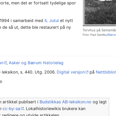
orte, men det er fortsatt tydelige spor
i 1994 i samarbeid med
IL Jutul
et nytt
 de så ut, dette ble restaurert på ny
Torvhus på Semsmå
Foto: Paul Sandbu/
Bærum
an
,
Asker og Bærum historielag
 leksikon
, s. 440. Utg. 2006.
Digital versjon
på
Nettbiblio
no
 artikkel publisert i
Budstikkas AB-leksikon.no
og lagt
en
cc-by-sa
. Lokalhistoriewikis brukere kan
tt redigere og utvide artikkelen.