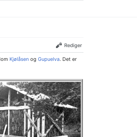
Rediger
lom
Kjølåsen
og
Gupuelva
. Det er