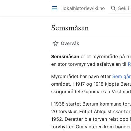
lokalhistoriewiki.no
Åpne hovedmenyen
Semsmåsan
Overvåk
Semsmåsan
er et myrområde på r
en stor torvmyr ved asfaltveien til
R
Myrområdet har navn etter
Sem gå
området. I 1917 og 1918 kjøpte 
skogområdet Gupumarka i Vestmar
I 1938 startet Bærum kommune tor
20 torvskur. Fritjof Ahlquist skar 
1952. Deretter ble torven reist opp i
torvhytter. Om vinteren kom bønden