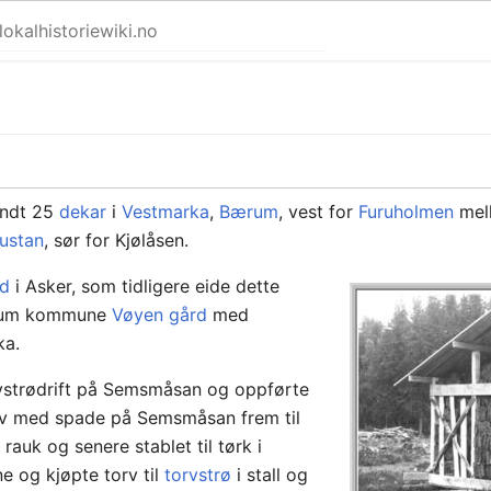
undt 25
dekar
i
Vestmarka
,
Bærum
, vest for
Furuholmen
mel
ustan
, sør for Kjølåsen.
rd
i Asker, som tidligere eide dette
Bærum kommune
Vøyen gård
med
ka.
vstrødrift på Semsmåsan og oppførte
torv med spade på Semsmåsan frem til
 rauk og senere stablet til tørk i
e og kjøpte torv til
torvstrø
i stall og