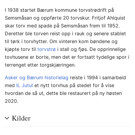
I 1938 startet Bærum kommune torvstrødrift på
Semsmåsan og oppførte 20 torvskur. Fritjof Ahlquist
skar torv med spade på Semsmåsan frem til 1952.
Deretter ble torven reist opp i rauk og senere stablet
til tørk i torvhytter. Om vinteren kom bøndene og
kjøpte torv til
torvstrø
i stall og fjøs. De opprinnelige
tovhusene er borte, men det er fortsatt tydelige spor i
terrenget etter torgskjæringen.
Asker og Bærum historielag
reiste i 1994 i samarbeid
med
IL Jutul
et nytt torvhus på stedet for å vise
hvordan de så ut, dette ble restaurert på ny høsten
2020.
Kilder