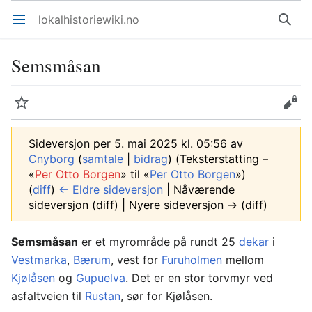
lokalhistoriewiki.no
Åpne hovedmenyen
Søk
Semsmåsan
Overvåk
Rediger
Sideversjon per 5. mai 2025 kl. 05:56 av
Cnyborg
(
samtale
|
bidrag
)
(Teksterstatting –
«
Per Otto Borgen
» til «
Per Otto Borgen
»)
(
diff
)
← Eldre sideversjon
| Nåværende
sideversjon (diff) | Nyere sideversjon → (diff)
Semsmåsan
er et myrområde på rundt 25
dekar
i
Vestmarka
,
Bærum
, vest for
Furuholmen
mellom
Kjølåsen
og
Gupuelva
. Det er en stor torvmyr ved
asfaltveien til
Rustan
, sør for Kjølåsen.