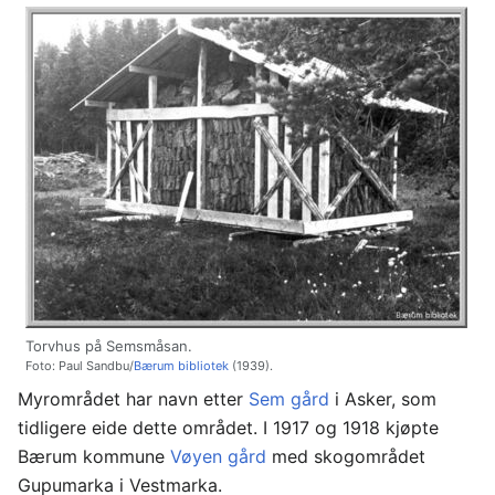
Torvhus på Semsmåsan.
Foto: Paul Sandbu/
Bærum bibliotek
(1939).
Myrområdet har navn etter
Sem gård
i Asker, som
tidligere eide dette området. I 1917 og 1918 kjøpte
Bærum kommune
Vøyen gård
med skogområdet
Gupumarka i Vestmarka.