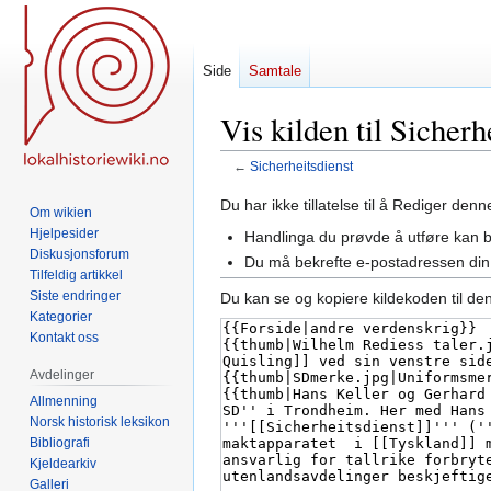
Side
Samtale
Vis kilden til Sicherh
←
Sicherheitsdienst
Hopp
Hopp
Du har ikke tillatelse til å Rediger den
Om wikien
til
til
Hjelpesider
Handlinga du prøvde å utføre kan 
navigering
søk
Diskusjonsforum
Du må bekrefte e-postadressen din 
Tilfeldig artikkel
Siste endringer
Du kan se og kopiere kildekoden til de
Kategorier
Kontakt oss
Avdelinger
Allmenning
Norsk historisk leksikon
Bibliografi
Kjeldearkiv
Galleri