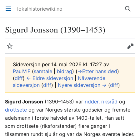
lokalhistoriewiki.no
Åpne hovedmenyen
Søk
Sigurd Jonsson (1390–1453)
Overvåk
Rediger
Sideversjon per 14. mai 2026 kl. 17:27 av
PaulVIF
(
samtale
|
bidrag
)
(
→‎Etter hans død
)
(
diff
)
← Eldre sideversjon
|
Nåværende
sideversjon
(
diff
) |
Nyere sideversjon →
(
diff
)
Sigurd Jonsson
(1390–1453) var
ridder
,
riksråd
og
drottsete
og var Norges største godseier og fremste
adelsmann i første halvdel av 1400-tallet. Han satt
som drottsete (riksforstander) flere ganger i
tilsammen rundt sju år og var da Norges øverste leder.