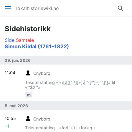
lokalhistoriewiki.no
Åpne hovedmenyen
Søk
Sidehistorikk
Side
Samtale
Simon Kildal (1761–1822)
29. jun. 2026
11:04
Cnyborg
Teksterstatting – «\[\[([^|\]]+)\|'''([^']+)'''\]\]» til
«'''$2'''»
m
5. mai 2026
10:55
Cnyborg
+1
Teksterstatting – «forl..» til «forlag.»