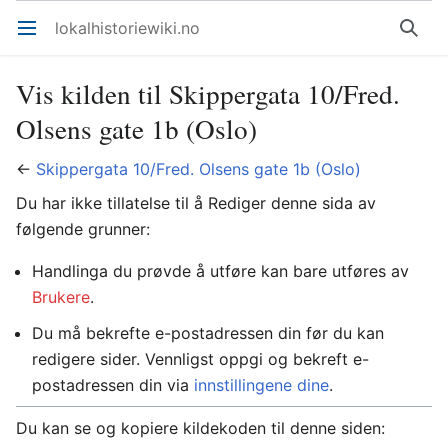
lokalhistoriewiki.no
Åpne hovedmenyen
Søk
Vis kilden til Skippergata 10/Fred.
Olsens gate 1b (Oslo)
←
Skippergata 10/Fred. Olsens gate 1b (Oslo)
Du har ikke tillatelse til å Rediger denne sida av
følgende grunner:
Handlinga du prøvde å utføre kan bare utføres av
Brukere
.
Du må bekrefte e-postadressen din før du kan
redigere sider. Vennligst oppgi og bekreft e-
postadressen din via
innstillingene dine
.
Du kan se og kopiere kildekoden til denne siden: