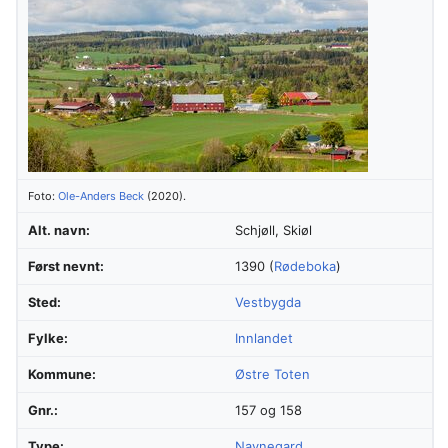
Foto:
Ole-Anders Beck
(2020).
Alt. navn:
Schjøll, Skiøl
Først nevnt:
1390 (
Rødeboka
)
Sted:
Vestbygda
Fylke:
Innlandet
Kommune:
Østre Toten
Gnr.:
157 og 158
Type:
Navnegard