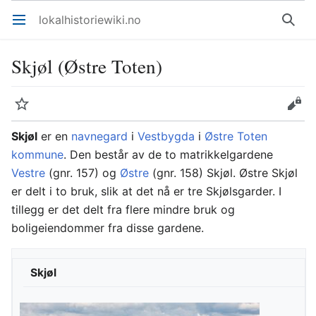
lokalhistoriewiki.no
Åpne hovedmenyen
Søk
Skjøl (Østre Toten)
Overvåk
Rediger
Skjøl
er en
navnegard
i
Vestbygda
i
Østre Toten
kommune
. Den består av de to matrikkelgardene
Vestre
(gnr. 157) og
Østre
(gnr. 158) Skjøl. Østre Skjøl
er delt i to bruk, slik at det nå er tre Skjølsgarder. I
tillegg er det delt fra flere mindre bruk og
boligeiendommer fra disse gardene.
Skjøl