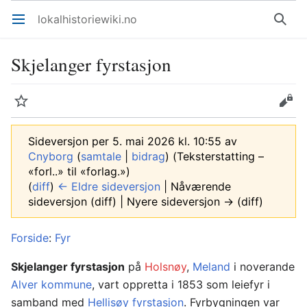
lokalhistoriewiki.no
Åpne hovedmenyen
Søk
Skjelanger fyrstasjon
Overvåk
Rediger
Sideversjon per 5. mai 2026 kl. 10:55 av
Cnyborg
(
samtale
|
bidrag
)
(Teksterstatting –
«forl..» til «forlag.»)
(
diff
)
← Eldre sideversjon
| Nåværende
sideversjon (diff) | Nyere sideversjon → (diff)
Forside
:
Fyr
Skjelanger fyrstasjon
på
Holsnøy
,
Meland
i noverande
Alver kommune
, vart oppretta i 1853 som leiefyr i
samband med
Hellisøy fyrstasjon
. Fyrbygningen var