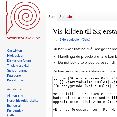
Side
Samtale
Vis kilden til Skjerst
←
Skjerstadveien (Oslo)
Hopp
Hopp
Du har ikke tillatelse til å Rediger den
Om wikien
til
til
Hjelpesider
Handlinga du prøvde å utføre kan 
navigering
søk
Diskusjonsforum
Du må bekrefte e-postadressen din 
Tilfeldig artikkel
Siste endringer
Du kan se og kopiere kildekoden til de
Kategorier
Kontakt oss
Avdelinger
Allmenning
Norsk historisk leksikon
Bibliografi
Kjeldearkiv
Galleri