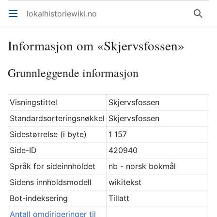
lokalhistoriewiki.no
Åpne hovedmenyen
Søk
Informasjon om «Skjervsfossen»
Grunnleggende informasjon
Visningstittel
Skjervsfossen
Standardsorteringsnøkkel
Skjervsfossen
Sidestørrelse (i byte)
1 157
Side-ID
420940
Språk for sideinnholdet
nb - norsk bokmål
Sidens innholdsmodell
wikitekst
Bot-indeksering
Tillatt
Antall omdirigeringer til