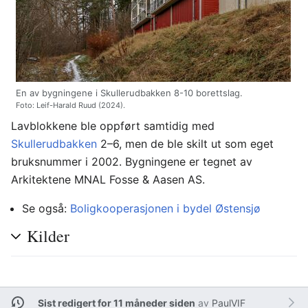
En av bygningene i Skullerudbakken 8-10 borettslag.
Foto: Leif-Harald Ruud (2024).
Lavblokkene ble oppført samtidig med
Skullerudbakken
2–6, men de ble skilt ut som eget
bruksnummer i 2002. Bygningene er tegnet av
Arkitektene MNAL Fosse & Aasen AS.
Se også:
Boligkooperasjonen i bydel Østensjø
Kilder
Sist redigert for 11 måneder siden
av
PaulVIF