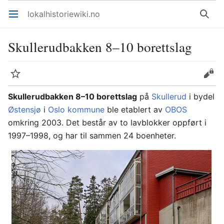
lokalhistoriewiki.no
Åpne hovedmenyen
Søk
Skullerudbakken 8–10 borettslag
Overvåk
Rediger
Skullerudbakken 8–10 borettslag
på
Skullerud
i bydel
Østensjø
i
Oslo kommune
ble etablert av
OBOS
omkring 2003. Det består av to lavblokker oppført i
1997–1998, og har til sammen 24 boenheter.