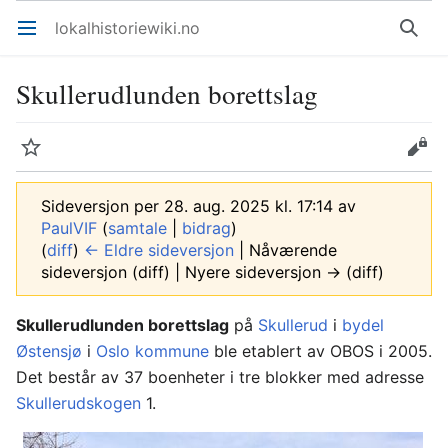
lokalhistoriewiki.no
Åpne hovedmenyen
Søk
Skullerudlunden borettslag
Overvåk
Rediger
Sideversjon per 28. aug. 2025 kl. 17:14 av
PaulVIF
(
samtale
|
bidrag
)
(
diff
)
← Eldre sideversjon
| Nåværende
sideversjon (diff) | Nyere sideversjon → (diff)
Skullerudlunden borettslag
på
Skullerud
i
bydel
Østensjø
i
Oslo kommune
ble etablert av OBOS i 2005.
Det består av 37 boenheter i tre blokker med adresse
Skullerudskogen
1.