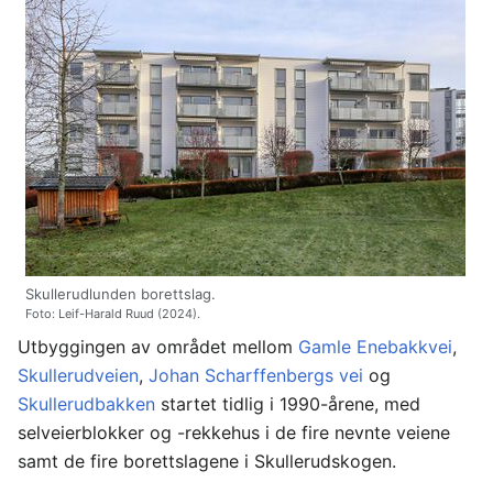
Skullerudlunden borettslag.
Foto: Leif-Harald Ruud (2024).
Utbyggingen av området mellom
Gamle Enebakkvei
,
Skullerudveien
,
Johan Scharffenbergs vei
og
Skullerudbakken
startet tidlig i 1990-årene, med
selveierblokker og -rekkehus i de fire nevnte veiene
samt de fire borettslagene i Skullerudskogen.