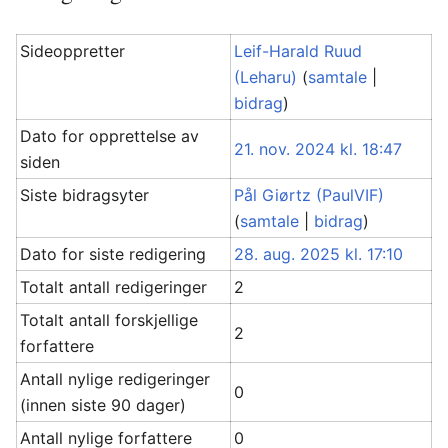
Sideoppretter
Leif-Harald Ruud
(Leharu)
(
samtale
|
bidrag
)
Dato for opprettelse av
21. nov. 2024 kl. 18:47
siden
Siste bidragsyter
Pål Giørtz (PaulVIF)
(
samtale
|
bidrag
)
Dato for siste redigering
28. aug. 2025 kl. 17:10
Totalt antall redigeringer
2
Totalt antall forskjellige
2
forfattere
Antall nylige redigeringer
0
(innen siste 90 dager)
Antall nylige forfattere
0