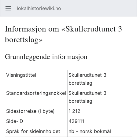
lokalhistoriewiki.no
Åpne hovedmenyen
Søk
Informasjon om «Skullerudtunet 3
borettslag»
Grunnleggende informasjon
Visningstittel
Skullerudtunet 3
borettslag
Standardsorteringsnøkkel
Skullerudtunet 3
borettslag
Sidestørrelse (i byte)
1 212
Side-ID
429111
Språk for sideinnholdet
nb - norsk bokmål