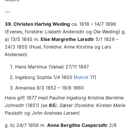
-:-
39. Christen Hartvig Weding
ca. 1818 – 14/7 1896
(Evenes, foreldre: Lisbeth Andersdtr og Ole Weding) g.
a) 13/5 1845 m.
Else Margrethe
Larsdtr
5/1 1829 –
24/3 1855 (Hoel, foreldre: Anne Kirstina og Lars
Andersen)
Hans Martinus (Valsø) 27/11 1847
Ingeborg Sophia 1/4 1850 (
Kalvik
17)
Annanias 9/3 1852 – 19/8 1860
Hans gift 1877 med Pauline Ingeborg Kristine Berntine
Johnsdtr (1851) (se
65
), Sæter (foreldre: Kirsten Marie
Paulsdtr og John Andreas Larsen)
g. b) 24/7 1856 m.
Anne Bergithe Caspersdtr
2/8