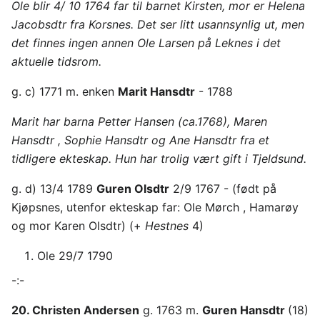
Ole blir 4/ 10 1764 far til barnet Kirsten, mor er Helena
Jacobsdtr fra Korsnes. Det ser litt usannsynlig ut, men
det finnes ingen annen Ole Larsen på Leknes i det
aktuelle tidsrom.
g. c) 1771 m. enken
Marit Hansdtr
- 1788
Marit har barna Petter Hansen (ca.1768), Maren
Hansdtr , Sophie Hansdtr og Ane Hansdtr fra et
tidligere ekteskap. Hun har trolig vært gift i Tjeldsund.
g. d) 13/4 1789
Guren Olsdtr
2/9 1767 - (født på
Kjøpsnes, utenfor ekteskap far: Ole Mørch , Hamarøy
og mor Karen Olsdtr) (+
Hestnes
4)
Ole 29/7 1790
-:-
20. Christen Andersen
g. 1763 m.
Guren Hansdtr
(18)