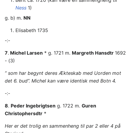
Berit ca. 1720 (kan være en sammengheng til
Ness
1)
g. b) m.
NN
Elisabeth 1735
-:-
7
.
Michel Larsen
* g. 1721 m.
Margreth Hansdtr
1692
- (3)
” som har begynt deres Ækteskab med Uorden mot
det 6. bud”. Michel kan være identisk med Botn 4.
-:-
8
.
Peder Ingebrigtsen
g. 1722 m.
Guren
Christophersdtr
*
Her er det trolig en sammenheng til par 2 eller 4 på