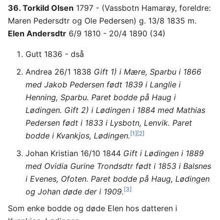
36. Torkild Olsen
1797 - (Vassbotn Hamarøy, foreldre:
Maren Pedersdtr og Ole Pedersen) g. 13/8 1835 m.
Elen Andersdtr
6/9 1810 - 20/4 1890 (34)
Gutt 1836 - dså
Andrea 26/1 1838
Gift 1) i Mære, Sparbu i 1866
med Jakob Pedersen født 1839 i Langlie i
Henning, Sparbu. Paret bodde på Haug i
Lødingen. Gift 2) i Lødingen i 1884 med Mathias
Pedersen født i 1833 i Lysbotn, Lenvik. Paret
[1]
[2]
bodde i Kvankjos, Lødingen.
Johan Kristian 16/10 1844
Gift i Lødingen i 1889
med Ovidia Gurine Trondsdtr født i 1853 i Balsnes
i Evenes, Ofoten. Paret bodde på Haug, Lødingen
[3]
og Johan døde der i 1909.
Som enke bodde og døde Elen hos datteren i