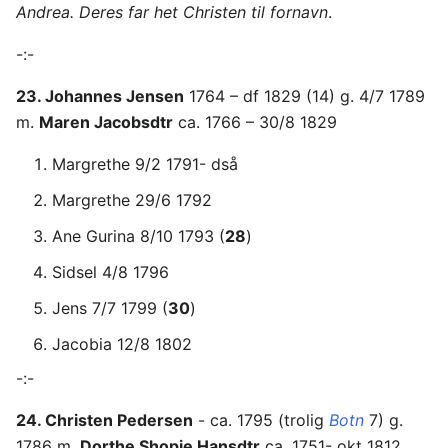
Andrea. Deres far het Christen til fornavn
.
-:-
23. Johannes Jensen
1764 – df 1829 (14) g. 4/7 1789
m.
Maren Jacobsdtr
ca. 1766 – 30/8 1829
Margrethe 9/2 1791- dså
Margrethe 29/6 1792
Ane Gurina 8/10 1793 (
28
)
Sidsel 4/8 1796
Jens 7/7 1799 (
30
)
Jacobia 12/8 1802
-:-
24. Christen Pedersen
- ca. 1795 (trolig
Botn
7) g.
1786 m.
Dorthe Shopie Hansdtr
ca. 1751- okt 1812