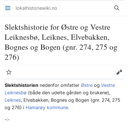
lokalhistoriewiki.no
Åpne hovedmenyen
Søk
Slektshistorie for Østre og Vestre
Leiknesbø, Leiknes, Elvebakken,
Bognes og Bogen (gnr. 274, 275 og
276)
Overvåk
Rediger
Slektshistorien
nedenfor omfatter
Østre
og
Vestre
Leiknesbø
(både den udelte gården og brukene),
Leiknes
, Elvebakken, Bognes og Bogen (gnr. 274, 275
og 276) i
Hamarøy kommune
.
-:-