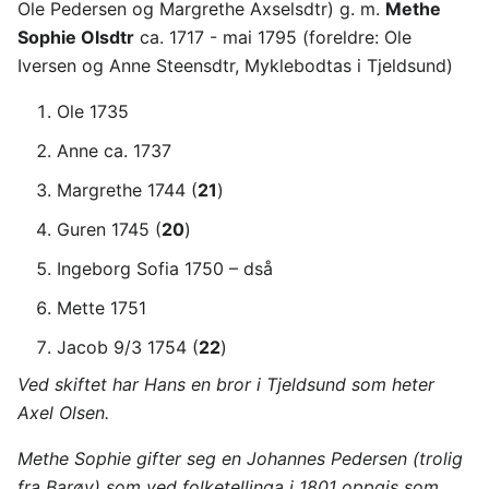
Ole Pedersen og Margrethe Axselsdtr) g. m.
Methe
Sophie Olsdtr
ca. 1717 - mai 1795 (foreldre: Ole
Iversen og Anne Steensdtr, Myklebodtas i Tjeldsund)
Ole 1735
Anne ca. 1737
Margrethe 1744 (
21
)
Guren 1745 (
20
)
Ingeborg Sofia 1750 – dså
Mette 1751
Jacob 9/3 1754 (
22
)
Ved skiftet har Hans en bror i Tjeldsund som heter
Axel Olsen.
Methe Sophie gifter seg en Johannes Pedersen (trolig
fra Barøy) som ved folketellinga i 1801 oppgis som