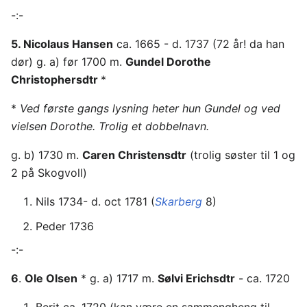
-:-
5. Nicolaus Hansen
ca. 1665 - d. 1737 (72 år! da han
dør) g. a) før 1700 m.
Gundel Dorothe
Christophersdtr
*
*
Ved første gangs lysning heter hun Gundel og ved
vielsen Dorothe. Trolig et dobbelnavn.
g. b) 1730 m.
Caren Christensdtr
(trolig søster til 1 og
2 på Skogvoll)
Nils 1734- d. oct 1781 (
Skarberg
8)
Peder 1736
-:-
6
.
Ole Olsen
* g. a) 1717 m.
Sølvi Erichsdtr
- ca. 1720