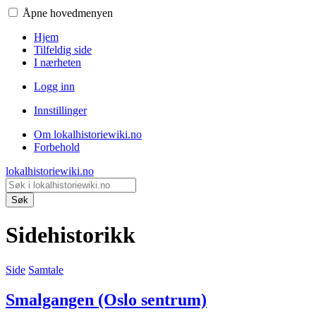
Åpne hovedmenyen
Hjem
Tilfeldig side
I nærheten
Logg inn
Innstillinger
Om lokalhistoriewiki.no
Forbehold
lokalhistoriewiki.no
Søk
Sidehistorikk
Side
Samtale
Smalgangen (Oslo sentrum)