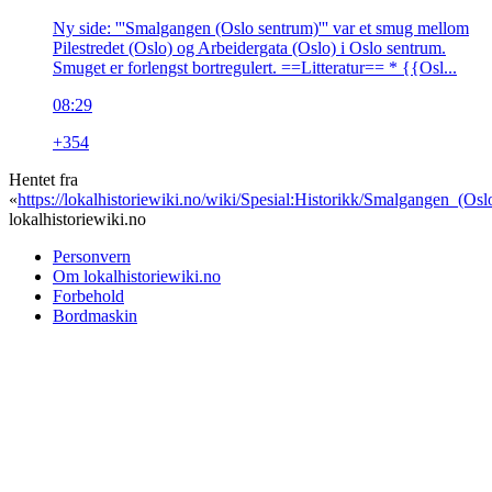
Ny side: '''Smalgangen (Oslo sentrum)''' var et smug mellom
Pilestredet (Oslo) og Arbeidergata (Oslo) i Oslo sentrum.
Smuget er forlengst bortregulert. ==Litteratur== * {{Osl...
08:29
+354
Hentet fra
«
https://lokalhistoriewiki.no/wiki/Spesial:Historikk/Smalgangen_(Os
lokalhistoriewiki.no
Personvern
Om lokalhistoriewiki.no
Forbehold
Bordmaskin