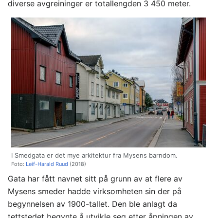
diverse avgreininger er totallengden 3 450 meter.
I Smedgata er det mye arkitektur fra Mysens barndom.
Foto:
Leif-Harald Ruud
(2018)
Gata har fått navnet sitt på grunn av at flere av
Mysens smeder hadde virksomheten sin der på
begynnelsen av 1900-tallet. Den ble anlagt da
tettstedet begynte å utvikle seg etter åpningen av