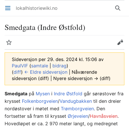
lokalhistoriewiki.no
Åpne hovedmenyen
Søk
Smedgata (Indre Østfold)
Overvåk
Rediger
Sideversjon per 29. des. 2024 kl. 15:06 av
PaulVIF
(
samtale
|
bidrag
)
(
diff
)
← Eldre sideversjon
| Nåværende
sideversjon (diff) | Nyere sideversjon → (diff)
Smedgata
på
Mysen
i
Indre Østfold
går sørøstover fra
krysset
Folkenborgveien
/
Vandugbakken
til den dreier
nordøstover i møtet med
Trømborgveien
. Den
fortsetter så fram til krysset
Ørjeveien
/
Havnåsveien
.
Hovedløpet er ca. 2 970 meter langt, og medregnet