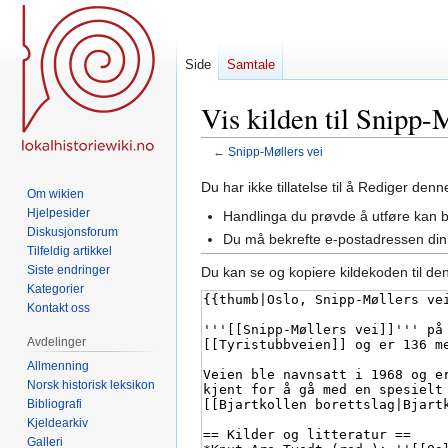
Side
Samtale
Vis kilden til Snipp-
←
Snipp-Møllers vei
Hopp
Hopp
Du har ikke tillatelse til å Rediger den
Om wikien
til
til
Hjelpesider
Handlinga du prøvde å utføre kan 
navigering
søk
Diskusjonsforum
Du må bekrefte e-postadressen din 
Tilfeldig artikkel
Siste endringer
Du kan se og kopiere kildekoden til de
Kategorier
Kontakt oss
Avdelinger
Allmenning
Norsk historisk leksikon
Bibliografi
Kjeldearkiv
Galleri