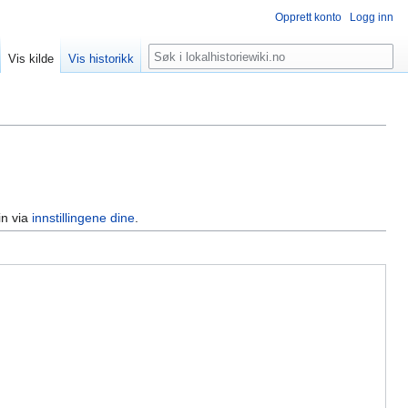
Opprett konto
Logg inn
Søk
Vis kilde
Vis historikk
in via
innstillingene dine
.