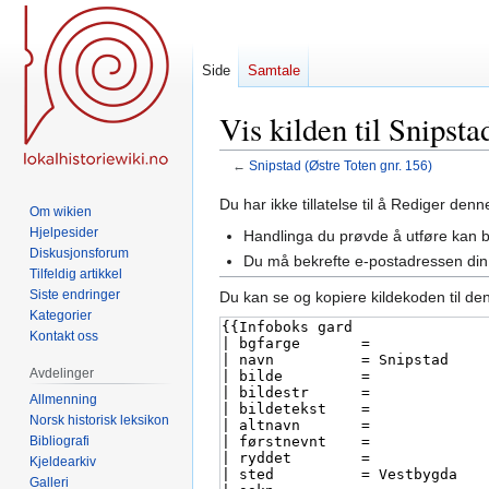
Side
Samtale
Vis kilden til Snipsta
←
Snipstad (Østre Toten gnr. 156)
Hopp
Hopp
Du har ikke tillatelse til å Rediger den
Om wikien
til
til
Hjelpesider
Handlinga du prøvde å utføre kan 
navigering
søk
Diskusjonsforum
Du må bekrefte e-postadressen din 
Tilfeldig artikkel
Siste endringer
Du kan se og kopiere kildekoden til de
Kategorier
Kontakt oss
Avdelinger
Allmenning
Norsk historisk leksikon
Bibliografi
Kjeldearkiv
Galleri