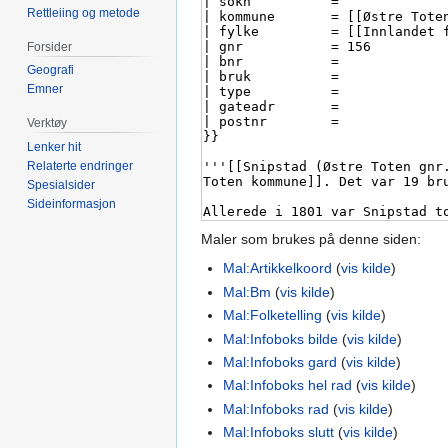
Rettleiing og metode
Forsider
Geografi
Emner
Verktøy
Lenker hit
Relaterte endringer
Spesialsider
Sideinformasjon
Maler som brukes på denne siden:
Mal:Artikkelkoord
(
vis kilde
)
Mal:Bm
(
vis kilde
)
Mal:Folketelling
(
vis kilde
)
Mal:Infoboks bilde
(
vis kilde
)
Mal:Infoboks gard
(
vis kilde
)
Mal:Infoboks hel rad
(
vis kilde
)
Mal:Infoboks rad
(
vis kilde
)
Mal:Infoboks slutt
(
vis kilde
)