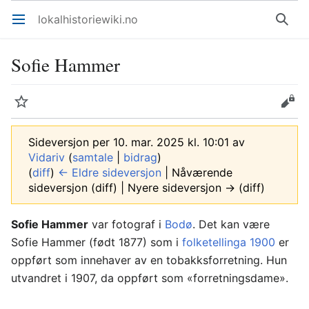
lokalhistoriewiki.no
Åpne hovedmenyen
Søk
Sofie Hammer
Overvåk
Rediger
Sideversjon per 10. mar. 2025 kl. 10:01 av
Vidariv
(
samtale
|
bidrag
)
(
diff
)
← Eldre sideversjon
| Nåværende
sideversjon (diff) | Nyere sideversjon → (diff)
Sofie Hammer
var fotograf i
Bodø
. Det kan være
Sofie Hammer (født 1877) som i
folketellinga 1900
er
oppført som innehaver av en tobakksforretning. Hun
utvandret i 1907, da oppført som «forretningsdame».