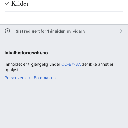
Kilder
Sist redigert for 1 år siden
av
Vidariv
lokalhistoriewiki.no
Innholdet er tilgjengelig under
CC-BY-SA
der ikke annet er
opplyst.
Personvern
Bordmaskin