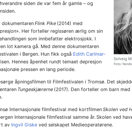
 hverandre siden de var fem år gamle – og
nnsiden.
er dokumentaren
Flink Pike
(2014) med
presjon
». Her forteller regissøren ærlig om sin
andlingen som innbefatter elektrosjokk. I
, men lot kamera gå. Med denne dokumentaren
stivalen i Bergen. Hun fikk også
Edith Carlmar-
Solveig M
prisen. Hennes åpenhet rundt temaet depresjon
Foto: Nordi
nasjonale pressen en lang periode.
ørge åpningsfilmen til Filmfestivalen i Tromsø. Det skjedde 
entaren
Tungeskjærerne
(2017). Den forteller om barn med d
n.
omsø Internasjonale filmfestival med kortfilmen
Skolen ved 
rgen Internasjonale filmfestival samme år. Skolen ved hav
rt av
Ingvil Giske
ved selskapet Medieoperatørene.