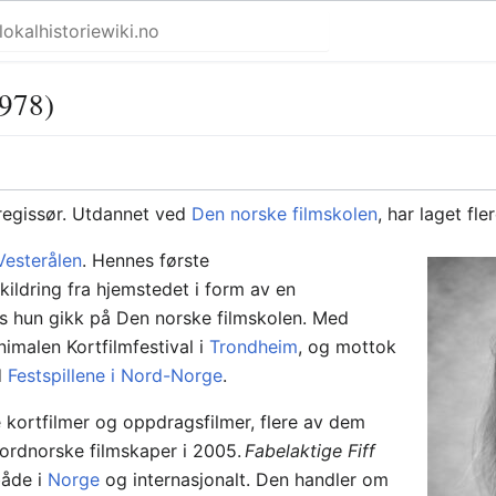
1978)
regissør. Utdannet ved
Den norske filmskolen
, har laget fl
Vesterålen
. Hennes første
kildring fra hjemstedet i form av en
 hun gikk på Den norske filmskolen. Med
imalen Kortfilmfestival i
Trondheim
, og mottok
d
Festspillene i Nord-Norge
.
 kortfilmer og oppdragsfilmer, flere av dem
 nordnorske filmskaper i 2005.
Fabelaktige Fiff
både i
Norge
og internasjonalt. Den handler om