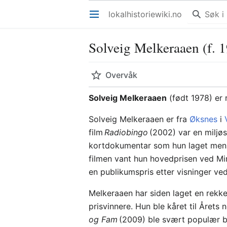
lokalhistoriewiki.no
Åpne hovedmenyen
Solveig Melkeraaen (f. 
Overvåk
Solveig Melkeraaen
(født 1978) er 
Solveig Melkeraaen er fra
Øksnes
i
film
Radiobingo
(2002) var en miljøs
kortdokumentar som hun laget mens
filmen vant hun hovedprisen ved Min
en publikumspris etter visninger ve
Melkeraaen har siden laget en rekke
prisvinnere. Hun ble kåret til Årets
og Fam
(2009) ble svært populær 