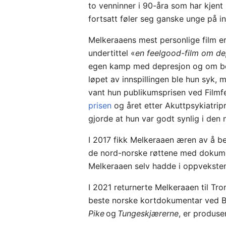
to venninner i 90-åra som har kjent
fortsatt føler seg ganske unge på i
Melkeraaens mest personlige film 
undertittel «
en feelgood-film om de
egen kamp med depresjon og om beh
løpet av innspillingen ble hun syk
vant hun publikumsprisen ved Filmfe
prisen
og året etter Akuttpsykiatri
gjorde at hun var godt synlig i den 
I 2017 fikk Melkeraaen æren av å bes
de nord-norske røttene med dokum
Melkeraaen selv hadde i oppvekste
I 2021 returnerte Melkeraaen til Tr
beste norske kortdokumentar ved Be
Pike
og
Tungeskjærerne
, er produse