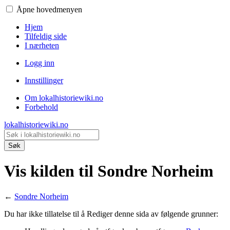
Åpne hovedmenyen
Hjem
Tilfeldig side
I nærheten
Logg inn
Innstillinger
Om lokalhistoriewiki.no
Forbehold
lokalhistoriewiki.no
Søk
Vis kilden til Sondre Norheim
←
Sondre Norheim
Du har ikke tillatelse til å Rediger denne sida av følgende grunner: