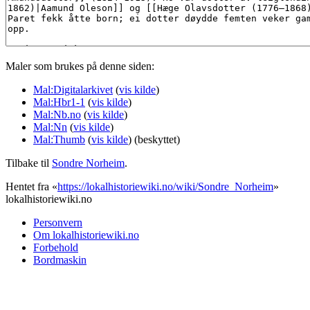
Maler som brukes på denne siden:
Mal:Digitalarkivet
(
vis kilde
)
Mal:Hbr1-1
(
vis kilde
)
Mal:Nb.no
(
vis kilde
)
Mal:Nn
(
vis kilde
)
Mal:Thumb
(
vis kilde
) (beskyttet)
Tilbake til
Sondre Norheim
.
Hentet fra «
https://lokalhistoriewiki.no/wiki/Sondre_Norheim
»
lokalhistoriewiki.no
Personvern
Om lokalhistoriewiki.no
Forbehold
Bordmaskin