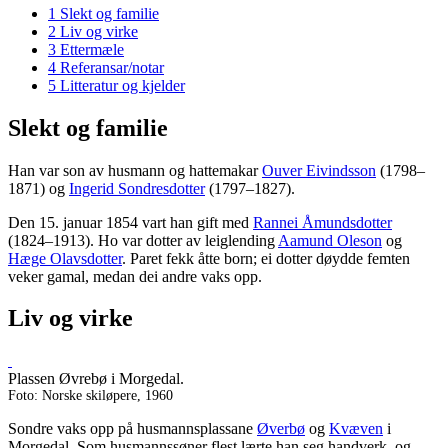
1
Slekt og familie
2
Liv og virke
3
Ettermæle
4
Referansar/notar
5
Litteratur og kjelder
Slekt og familie
Han var son av husmann og hattemakar
Ouver Eivindsson
(1798–
1871) og
Ingerid Sondresdotter
(1797–1827).
Den 15. januar 1854 vart han gift med
Rannei Åmundsdotter
(1824–1913). Ho var dotter av leiglending
Aamund Oleson
og
Hæge Olavsdotter
. Paret fekk åtte born; ei dotter døydde femten
veker gamal, medan dei andre vaks opp.
Liv og virke
Plassen Øvrebø i Morgedal.
Foto: Norske skiløpere, 1960
Sondre vaks opp på husmannsplassane
Øverbø
og
Kvæven
i
Morgedal. Som husmannssøner flest lærte han seg handverk, og