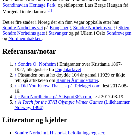
Scandinavian Heritage Park
, og skiløparen Lars Berge Haugan frå
[5]
Morgedal tente flamma.
Det er fire stader i Noreg der ein finn vegar oppkalla etter han:
Sondre Norheims vei
på
Kongsberg
,
Sondre Norheims veg
i
Skien
,
Sondre Norheims gate
i
Stavanger
og på Ullern i Oslo
Sondrevegen
og
Nordheimbakken
.
Referansar/notar
↑
Sondre O. Norheim
i Emigranter over Kristiania 1867-
1927, tilleggsliste fra
Digitalarkivet
↑
Påstanden om at ho døydde 104 år gamal i 1929 er ikkje
rett, sjå artikkelen om
Rannei Åmundsdotter
.
↑
«Did You Know That ...» på Telelaget.com
, lest 2017-08-
19.
↑
«Pam Nordheim» på Skisport365.com
, lest 2017-08-19.
↑
A Torch for the XVII Olympic Winter Games
(Lillehammer,
Norway, 1994)
Litteratur og kjelder
Sondre Norheim
i
Historisk befolkningsregister
.