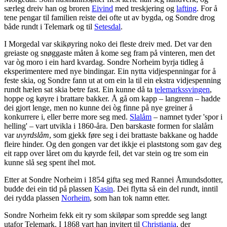
særleg dreiv han og broren
Eivind
med treskjering og
lafting
. For å
tene pengar til familien reiste dei ofte ut av bygda, og Sondre drog
både rundt i Telemark og til
Setesdal
.
I Morgedal var skikøyring noko dei fleste dreiv med. Det var den
greiaste og snøggaste måten å kome seg fram på vinteren, men det
var òg moro i ein hard kvardag. Sondre Norheim byrja tidleg å
eksperimentere med nye bindingar. Ein nytta vidjespenningar for å
feste skia, og Sondre fann ut at om ein la til ein ekstra vidjespenning
rundt hælen sat skia betre fast. Ein kunne då ta
telemarkssvingen
,
hoppe og køyre i brattare bakker. Å gå om kapp – langrenn – hadde
dei gjort lenge, men no kunne dei òg finne på nye greiner å
konkurrere i, eller berre more seg med.
Slalåm
– namnet tyder 'spor i
helling' – vart utvikla i 1860-åra. Den barskaste formen for slalåm
var
uvyrdslåm
, som gjekk føre seg i dei brattaste bakkane og hadde
fleire hinder. Og den gongen var det ikkje ei plaststong som gav deg
eit rapp over låret om du køyrde feil, det var stein og tre som ein
kunne slå seg spent ihel mot.
Etter at Sondre Norheim i 1854 gifta seg med Rannei Åmundsdotter,
budde dei ein tid på plassen
Kasin
. Dei flytta så ein del rundt, inntil
dei rydda plassen
Norheim
, som han tok namn etter.
Sondre Norheim fekk eit ry som skiløpar som spredde seg langt
utafor Telemark. I 1868 vart han invitert til
Christiania
, der