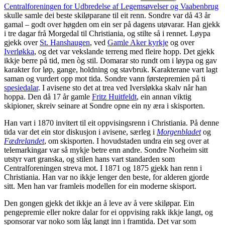
Centralforeningen for Udbredelse af Legemsøvelser og Vaabenbrug
skulle samle dei beste skiløparane til eit renn. Sondre var då 43 år
gamal – godt over høgden om ein ser på dagens utøvarar. Han gjekk
i tre dagar frå Morgedal til Christiania, og stilte så i rennet. Løypa
gjekk over
St. Hanshaugen
, ved
Gamle Aker kyrkje
og over
Iverløkka
, og det var vekslande terreng med fleire hopp. Det gjekk
ikkje berre på tid, men òg stil. Domarar sto rundt om i løypa og gav
karakter for løp, gange, holdning og stavbruk. Karakterane vart lagt
saman og vurdert opp mot tida. Sondre vann førstepremien på ti
spesiedalar
. I avisene sto det at trea ved Iversløkka skalv når han
hoppa. Den då 17 år gamle
Fritz Huitfeldt
, ein annan viktig
skipioner, skreiv seinare at Sondre opne ein ny æra i skisporten.
Han vart i 1870 invitert til eit oppvisingsrenn i Christiania. På denne
tida var det ein stor diskusjon i avisene, særleg i
Morgenbladet
og
Fædrelandet
, om skisporten. I hovudstaden undra ein seg over at
telemarkingar var så mykje betre enn andre. Sondre Norheim sitt
utstyr vart granska, og stilen hans vart standarden som
Centralforeningen streva mot. I 1871 og 1875 gjekk han renn i
Christiania. Han var no ikkje lenger den beste, for alderen gjorde
sitt. Men han var framleis modellen for ein moderne skisport.
Den gongen gjekk det ikkje an å leve av å vere skiløpar. Ein
pengepremie eller nokre dalar for ei oppvising rakk ikkje langt, og
sponsorar var noko som låg langt inn i framtida. Det var som