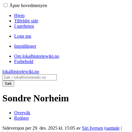
Åpne hovedmenyen
Hjem
Tilfeldig side
I nærheten
Logg inn
Innstillinger
Om lokalhistoriewiki.no
Forbehold
lokalhistoriewiki.no
Søk
Sondre Norheim
Overvåk
Rediger
Sideversjon per 29. des. 2025 kl. 15:05 av
Siri Iversen
(
samtale
|