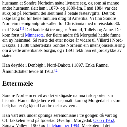
husmann at Sondre Norheim måtte livnære seg, og som så mange
andre husmenn sleit han i 1870- og 1880-åra. I mai 1884 var det
auksjon på Norheim; dei sleit med å betale festeavgifta. Det tok
ikkje lang tid før heile familien drog til Amerika. Vi finn Sondre
Norheim i emigrantprotokollen for Christiania med utreisedato 30.
[1]
mai 1884.
Dei hadde då tre ungar: Åmund, Talleiv og Anne. Dei
kom først til
Minnesota
, der fleire andre frå Morgedal hadde funne
ein ny heimstad. Så reiste dei etter nokre år vidare til Villard i Nord-
Dakota. I 1888 underteikna Sondre Norheim ein intensjonserklæring
om å verte amerikansk borgar, og i 1891 fekk han eit jordstykke av
staten.
Han døydde i Denbigh i Nord-Dakota i 1897. Enka Rannei
[2]
Åmundsdotter levde til 1913.
Ettermæle
Sondre Norheim er eit av dei viktigaste namna i skisporten sin
historie. Han er ikkje berre eit nasjonalt ikon og Morgedal sin store
helt; han er òg kjend i andre delar av verda.
Han vart æra under opnings-seremoniane i tre gonger, då vart og
OL-fakkelen tend på fødestad Øverbø i Morgedal:
Oslo i 1952
,
Squaw Valley i 1960 og
Lillehammer 1994
. Maskoten til dei