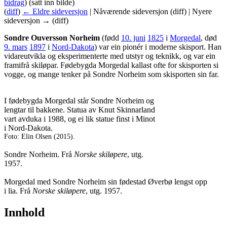
bidrag
)
(satt inn bilde)
(
diff
)
← Eldre sideversjon
| Nåværende sideversjon (diff) | Nyere
sideversjon → (diff)
Sondre Ouversson Norheim
(fødd
10. juni
1825
i
Morgedal
, død
9. mars
1897
i
Nord-Dakota
) var ein pionér i moderne skisport. Han
vidareutvikla og eksperimenterte med utstyr og teknikk, og var ein
framifrå skiløpar. Fødebygda Morgedal kallast ofte for skisporten si
vogge, og mange tenker på Sondre Norheim som skisporten sin far.
I fødebygda Morgedal står Sondre Norheim og
lengtar til bakkene. Statua av Knut Skinnarland
vart avduka i 1988, og ei lik statue finst i Minot
i Nord-Dakota.
Foto: Elin Olsen (2015).
Sondre Norheim. Frå
Norske skiløpere
, utg.
1957.
Morgedal med Sondre Norheim sin fødestad Øverbø lengst opp
i lia. Frå
Norske skiløpere
, utg. 1957.
Innhold