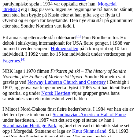
paralympiske spela i 1994 var oppkalla etter han.
Morgedal
idrettslag
eig i dag plassen. Ingen av bygningane frå hans tid står att,
men stua han bygde på Kasin etter at han gifta seg er flytta til
Øverbø og er open for besøkande. Den nye stua står på grunnmuren
etter stua Sondre Norheim vart fødd i.
[3]
Eit anna slag ettermæle står oldebarnet
Pam Nordheim for. Ho
deltok i skiskyting internasjonalt for USA fleire gonger, i 1988 var
ho med i verdenscupen i
Holmenkollen
på 5 km sprint og 10 km
individuell. I 1992 vann ho 15 km individuelt under verdscupen på
[4]
Fagernes
.
NRK laga i 1970 filmen
Frikaren på ski – The history of Sondre
Norheim, the Father of Modern Ski Sport
. Sondre Norheim vart
gravlagt ved
Norway Lutheran Church and Cemetery
i Denbigh i
1897, og grava var lenge umerka. Først i 1965 vart han identifisert
og merka, og under
Norsk Høstfest
vitjar grupper grava hans
samstundes som ein minnestund vert halden.
I Minot i Nord-Dakota finst fleire hedersbevis. I 1984 var han ein av
dei fem fyrste innlemma i
Scandinavian-American Hall of Fame
under høstfesten, i 1987 vart det sett opp ei statue av han i
Scandinavian Heritage Park
, og året etter vart ei identisk statue sett
opp i Morgedal. Statuane er laga av
Knut Skinnarland
. Så, i 1993,
vart Sondre Norheim Eternal Flame Monument avduka i