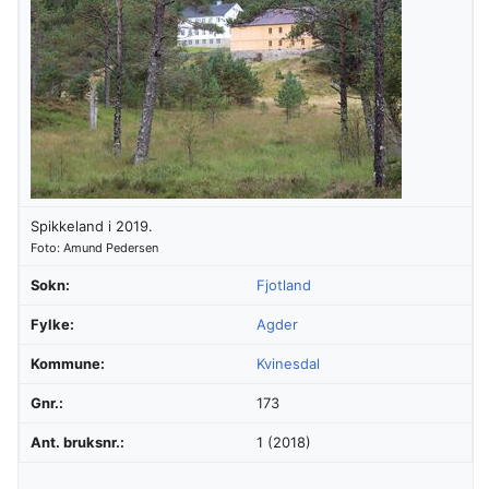
Spikkeland i 2019.
Foto: Amund Pedersen
Sokn:
Fjotland
Fylke:
Agder
Kommune:
Kvinesdal
Gnr.:
173
Ant. bruksnr.:
1 (2018)