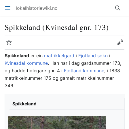
lokalhistoriewiki.no
Åpne hovedmenyen
Søk
Spikkeland (Kvinesdal gnr. 173)
Overvåk
Rediger
Spikkeland
er ein
matrikkelgard
i
Fjotland sokn
i
Kvinesdal kommune
. Han har i dag gardsnummer 173,
og hadde tidlegare gnr. 4 i
Fjotland kommune
, i 1838
matrikkelnummer 175 og gamalt matrikkelnummer
346.
Spikkeland