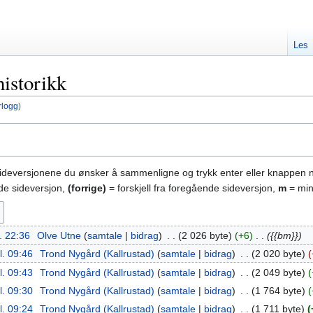
Les
historikk
rlogg
)
sideversjonene du ønsker å sammenligne og trykk enter eller knappen 
nde sideversjon,
(forrige)
= forskjell fra foregående sideversjon,
m
= min
l. 22:36
‎
Olve Utne
samtale
bidrag
‎
2 026 byte
+6
‎
{{bm}}
l. 09:46
‎
Trond Nygård (Kallrustad)
samtale
bidrag
‎
2 020 byte
l. 09:43
‎
Trond Nygård (Kallrustad)
samtale
bidrag
‎
2 049 byte
l. 09:30
‎
Trond Nygård (Kallrustad)
samtale
bidrag
‎
1 764 byte
l. 09:24
‎
Trond Nygård (Kallrustad)
samtale
bidrag
‎
1 711 byte