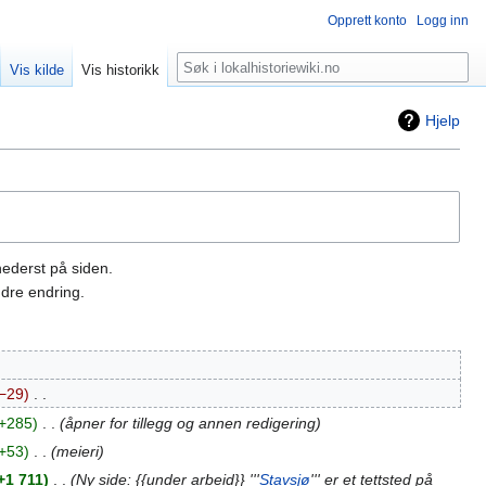
Opprett konto
Logg inn
Søk
Vis kilde
Vis historikk
Hjelp
nederst på siden.
dre endring.
−29
‎
+285
‎
åpner for tillegg og annen redigering
+53
‎
meieri
+1 711
‎
Ny side: {{under arbeid}} '''
Stavsjø
''' er et tettsted på