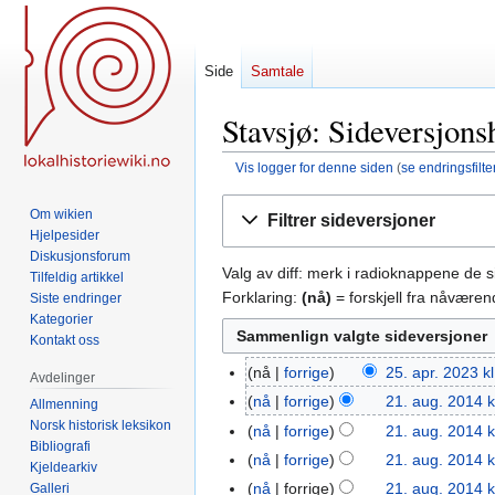
Side
Samtale
Stavsjø: Sideversjons
Vis logger for denne siden
(
se endringsfilte
Hopp
Hopp
Om wikien
Filtrer sideversjoner
til
til
Hjelpesider
navigering
søk
Diskusjonsforum
Valg av diff: merk i radioknappene de 
Tilfeldig artikkel
Forklaring:
(nå)
= forskjell fra nåvære
Siste endringer
Kategorier
Kontakt oss
nå
forrige
25. apr. 2023 k
25.
Avdelinger
apr.
nå
forrige
21. aug. 2014 k
21.
Allmenning
2023
I
Norsk historisk leksikon
aug.
nå
forrige
21. aug. 2014 k
Bibliografi
n
2014
nå
forrige
21. aug. 2014 k
Kjeldearkiv
g
nå
forrige
21. aug. 2014 k
Galleri