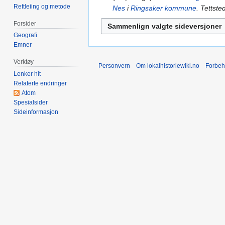
e
Rettleiing og metode
Nes
i
Ringsaker kommune
. Tettste
n
r
Forsider
e
Geografi
d
Emner
i
Verktøy
Personvern
Om lokalhistoriewiki.no
Forbeh
g
Lenker hit
e
Relaterte endringer
r
Atom
i
Spesialsider
n
Sideinformasjon
g
s
f
o
r
k
l
a
r
i