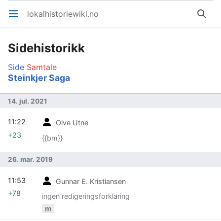
lokalhistoriewiki.no
Åpne hovedmenyen
Søk
Sidehistorikk
Side
Samtale
Steinkjer Saga
14. jul. 2021
11:22
Olve Utne
+23
{{bm}}
26. mar. 2019
11:53
Gunnar E. Kristiansen
+78
ingen redigeringsforklaring
m